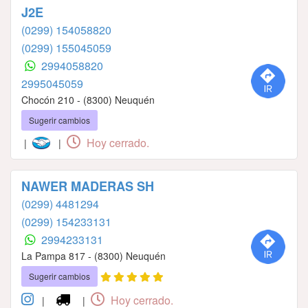
J2E
(0299) 154058820
(0299) 155045059
2994058820
2995045059
Chocón 210 - (8300) Neuquén
Sugerir cambios
Hoy cerrado.
|
|
NAWER MADERAS SH
(0299) 4481294
(0299) 154233131
2994233131
La Pampa 817 - (8300) Neuquén
Sugerir cambios
Hoy cerrado.
|
|