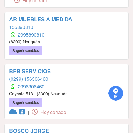
Hoy cerrado.
|
AR MUEBLES A MEDIDA
155890810
2995890810
(8300) Neuquén
Sugerir cambios
BFB SERVICIOS
(0299) 156306460
2996306460
Cayasta 518 - (8300) Neuquén
Sugerir cambios
Hoy cerrado.
|
BOSCO JORGE