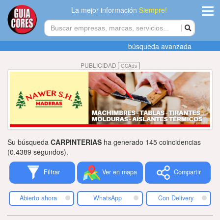
La mejor información
Siempre!
ingres
búsqueda avanzada
Agregar
PUBLICIDAD
GCAds
empres
Actualiza
datos
Publicida
Su búsqueda
CARPINTERIAS
ha generado 145 coincidencias
Radio
(0.4389 segundos).
Filtrar
Ver en mapa
Compartir
Tiendacore
Contacteno
Abierto ahora
WhatsApp
Con Delivery