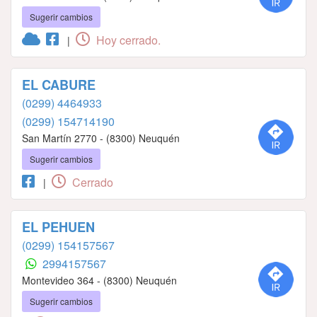
Sugerir cambios
Hoy cerrado.
|
EL CABURE
(0299) 4464933
(0299) 154714190
San Martín 2770 - (8300) Neuquén
Sugerir cambios
Cerrado
|
EL PEHUEN
(0299) 154157567
2994157567
Montevideo 364 - (8300) Neuquén
Sugerir cambios