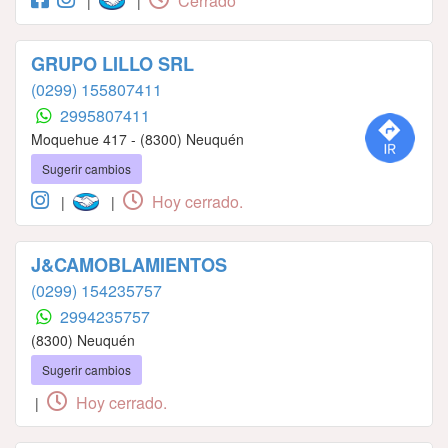
Cerrado
|
|
GRUPO LILLO SRL
(0299) 155807411
2995807411
Moquehue 417 - (8300) Neuquén
Sugerir cambios
Hoy cerrado.
|
|
J&CAMOBLAMIENTOS
(0299) 154235757
2994235757
(8300) Neuquén
Sugerir cambios
Hoy cerrado.
|