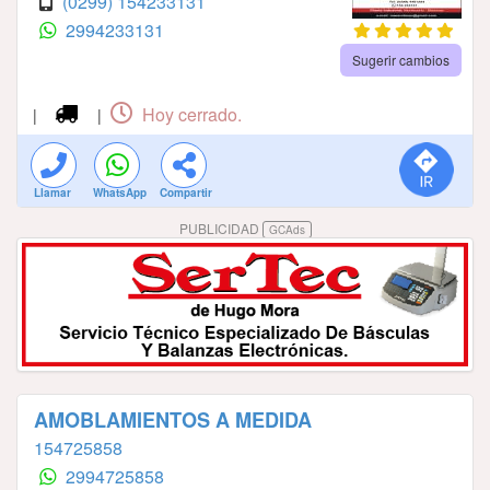
(0299) 154233131
2994233131
Sugerir cambios
Hoy cerrado.
|
|
Llamar
WhatsApp
Compartir
PUBLICIDAD
GCAds
AMOBLAMIENTOS A MEDIDA
154725858
2994725858