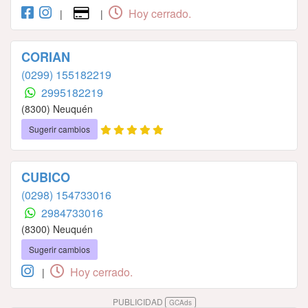
Hoy cerrado.
|
|
CORIAN
(0299) 155182219
2995182219
(8300) Neuquén
Sugerir cambios
CUBICO
(0298) 154733016
2984733016
(8300) Neuquén
Sugerir cambios
Hoy cerrado.
|
PUBLICIDAD
GCAds