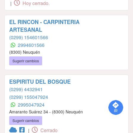
Hoy cerrado.
|
EL RINCON - CARPINTERIA
ARTESANAL
(0299) 154601566
2994601566
(8300) Neuquén
Sugerir cambios
ESPIRITU DEL BOSQUE
(0299) 4432941
(0299) 155047924
2995047924
Amaranto Suárez 34 - (8300) Neuquén
Sugerir cambios
Cerrado
|