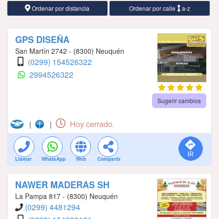
Ordenar por distancia
Ordenar por calle
a-z
GPS DISEÑA
San Martín 2742 - (8300) Neuquén
(0299) 154526322
2994526322
Sugerir cambios
Hoy cerrado.
|
|
Llamar
WhatsApp
Web
Compartir
NAWER MADERAS SH
La Pampa 817 - (8300) Neuquén
(0299) 4481294