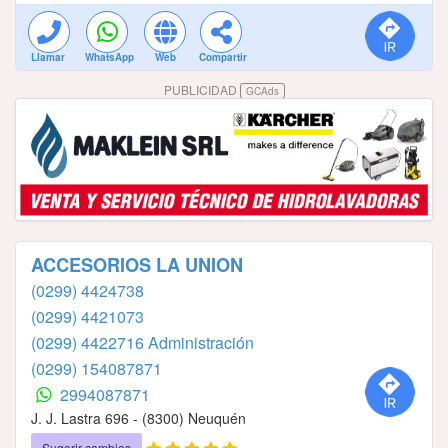
Llamar
WhatsApp
Web
Compartir
PUBLICIDAD
GCAds
ACCESORIOS LA UNION
(0299) 4424738
(0299) 4421073
(0299) 4422716 Administración
(0299) 154087871
2994087871
J. J. Lastra 696 - (8300) Neuquén
Sugerir cambios