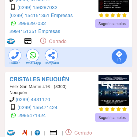
(0299) 156297032
(0299) 154151351 Empresas
2996297032
Sugerir cambios
2994151351 Empresas
Cerrado
|
|
Llamar
WhatsApp
Compartir
CRISTALES NEUQUÉN
Félix San Martín 416 - (8300)
Neuquén
(0299) 4431170
(0299) 155471424
2995471424
Sugerir cambios
Cerrado
|
|
|
|