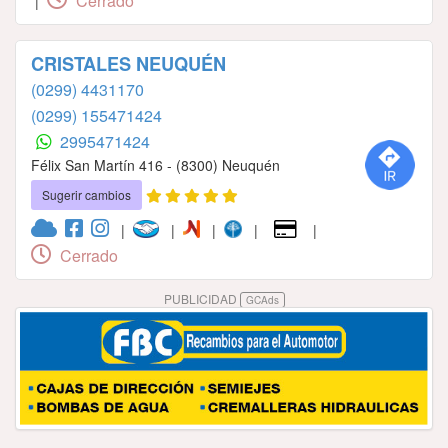
Cerrado
|
CRISTALES NEUQUÉN
(0299) 4431170
(0299) 155471424
2995471424
Félix San Martín 416 - (8300) Neuquén
Sugerir cambios
|
|
|
|
|
Cerrado
PUBLICIDAD
GCAds