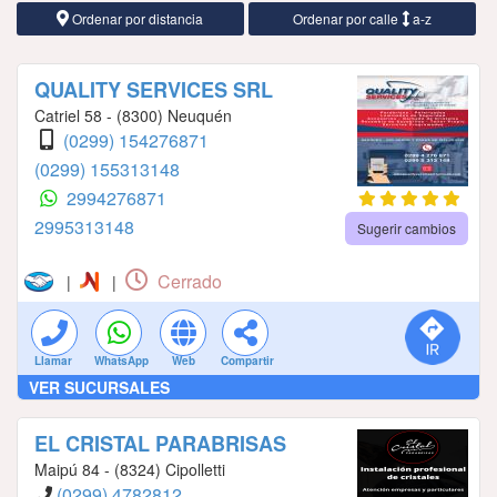
Ordenar por distancia
Ordenar por calle
a-z
QUALITY SERVICES SRL
Catriel 58 - (8300) Neuquén
(0299) 154276871
(0299) 155313148
2994276871
2995313148
Sugerir cambios
Cerrado
|
|
Llamar
WhatsApp
Web
Compartir
VER SUCURSALES
EL CRISTAL PARABRISAS
Maipú 84 - (8324) Cipolletti
(0299) 4782812