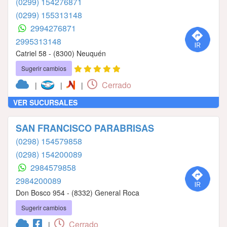
(0299) 154276871
(0299) 155313148
2994276871
2995313148
Catriel 58 - (8300) Neuquén
Sugerir cambios
Cerrado
|
|
|
VER SUCURSALES
SAN FRANCISCO PARABRISAS
(0298) 154579858
(0298) 154200089
2984579858
2984200089
Don Bosco 954 - (8332) General Roca
Sugerir cambios
Cerrado
|