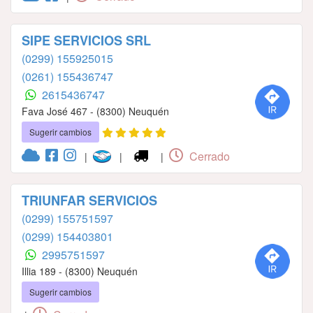
SIPE SERVICIOS SRL
(0299) 155925015
(0261) 155436747
2615436747
Fava José 467 - (8300) Neuquén
Sugerir cambios
Cerrado
|
|
|
TRIUNFAR SERVICIOS
(0299) 155751597
(0299) 154403801
2995751597
Illia 189 - (8300) Neuquén
Sugerir cambios