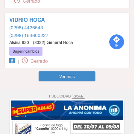
Cerrado
|
VIDRIO ROCA
(0298) 4426543
(0298) 154600227
Alsina 620 - (8332) General Roca
Sugerir cambios
Cerrado
|
Ver más
PUBLICIDAD
GCAds