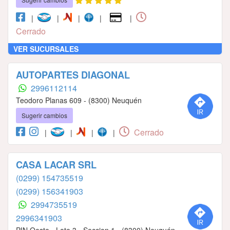
|
|
|
|
|
Cerrado
VER SUCURSALES
AUTOPARTES DIAGONAL
2996112114
Teodoro Planas 609 - (8300) Neuquén
Sugerir cambios
Cerrado
|
|
|
|
CASA LACAR SRL
(0299) 154735519
(0299) 156341903
2994735519
2996341903
PIN Oeste - Lote 3 - Seccion 1 - (8300) Neuquén