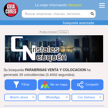
La mejor información
Siempre!
ingres
búsqueda avanzada
Agregar
PUBLICIDAD
GCAds
empres
Actualiza
datos
Publicida
Su búsqueda
PARABRISAS VENTA Y COLOCACION
ha
Radio
generado 35 coincidencias (0.4002 segundos).
Filtrar
Ver en mapa
Compartir
Tiendacore
Contacteno
Abierto ahora
WhatsApp
Con Delivery