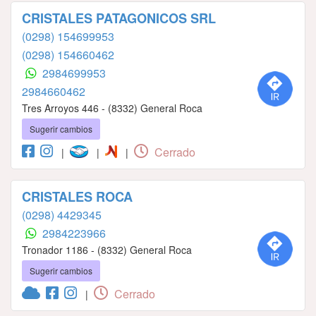
CRISTALES PATAGONICOS SRL
(0298) 154699953
(0298) 154660462
2984699953
2984660462
Tres Arroyos 446 - (8332) General Roca
Sugerir cambios
Cerrado
|
|
|
CRISTALES ROCA
(0298) 4429345
2984223966
Tronador 1186 - (8332) General Roca
Sugerir cambios
Cerrado
|