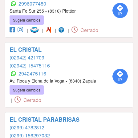
2996077480
Santa Fe Sur 255 - (8316) Plottier
Sugerir cambios
Cerrado
|
|
|
|
EL CRISTAL
(02942) 421709
(02942) 15475116
2942475116
Av. Roca y Elena de la Vega - (8340) Zapala
Sugerir cambios
Cerrado
|
EL CRISTAL PARABRISAS
(0299) 4782812
(0299) 156297032