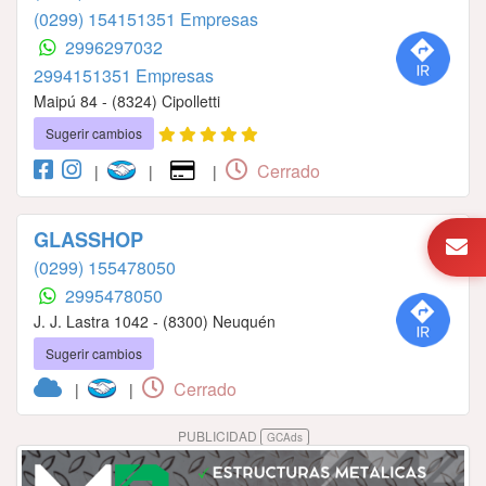
(0299) 154151351 Empresas
2996297032
2994151351 Empresas
Maipú 84 - (8324) Cipolletti
Sugerir cambios
Cerrado
|
|
|
GLASSHOP
(0299) 155478050
2995478050
J. J. Lastra 1042 - (8300) Neuquén
Sugerir cambios
Cerrado
|
|
PUBLICIDAD
GCAds