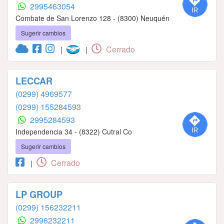
2995463054
Combate de San Lorenzo 128 - (8300) Neuquén
Sugerir cambios
Cerrado
|
|
LECCAR
(0299) 4969577
(0299) 155284593
2995284593
Independencia 34 - (8322) Cutral Co
Sugerir cambios
Cerrado
|
LP GROUP
(0299) 156232211
2996232211