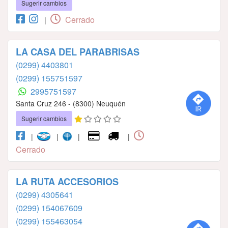
Sugerir cambios
Cerrado
|
LA CASA DEL PARABRISAS
(0299) 4403801
(0299) 155751597
2995751597
Santa Cruz 246 - (8300) Neuquén
Sugerir cambios
|
|
|
|
Cerrado
LA RUTA ACCESORIOS
(0299) 4305641
(0299) 154067609
(0299) 155463054