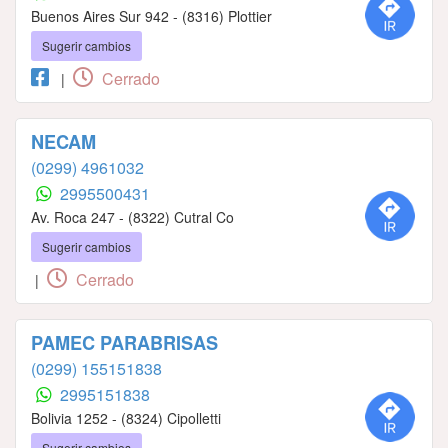
Buenos Aires Sur 942 - (8316) Plottier
Sugerir cambios
Cerrado
|
NECAM
(0299) 4961032
2995500431
Av. Roca 247 - (8322) Cutral Co
Sugerir cambios
Cerrado
|
PAMEC PARABRISAS
(0299) 155151838
2995151838
Bolivia 1252 - (8324) Cipolletti
Sugerir cambios