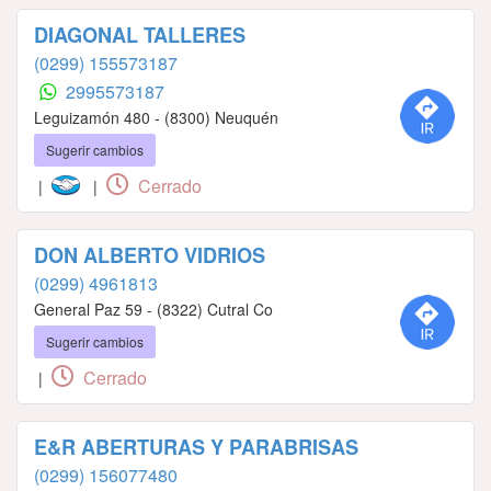
DIAGONAL TALLERES
(0299) 155573187
2995573187
Leguizamón 480 - (8300) Neuquén
Sugerir cambios
Cerrado
|
|
DON ALBERTO VIDRIOS
(0299) 4961813
General Paz 59 - (8322) Cutral Co
Sugerir cambios
Cerrado
|
E&R ABERTURAS Y PARABRISAS
(0299) 156077480