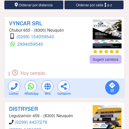
Ordenar por distancia
Ordenar por calle
a-z
VYNCAR SRL
Chubut 655 - (8300) Neuquén
(0299) 154059540
2994059540
Sugerir cambios
Hoy cerrado.
|
Llamar
WhatsApp
Web
Compartir
DISTRYSER
Leguizamón 459 - (8300) Neuquén
(0299) 4437278