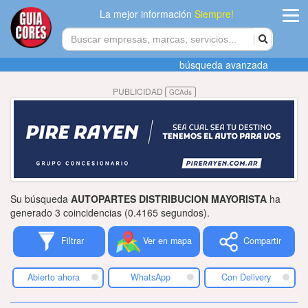
La mejor información
Siempre!
ingres
búsqueda avanzada
Agregar
PUBLICIDAD
GCAds
empres
Actualiza
datos
Publicida
Su búsqueda
AUTOPARTES DISTRIBUCION MAYORISTA
ha
Radio
generado 3 coincidencias (0.4165 segundos).
Filtrar
Ver en mapa
Compartir
Tiendacore
Contacteno
Abierto ahora
WhatsApp
Con Delivery