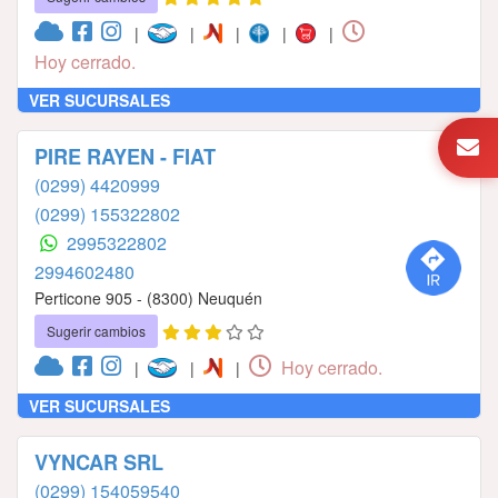
|
|
|
|
|
Hoy cerrado.
VER SUCURSALES
PIRE RAYEN - FIAT
(0299) 4420999
(0299) 155322802
2995322802
2994602480
Perticone 905 - (8300) Neuquén
Sugerir cambios
Hoy cerrado.
|
|
|
VER SUCURSALES
VYNCAR SRL
(0299) 154059540