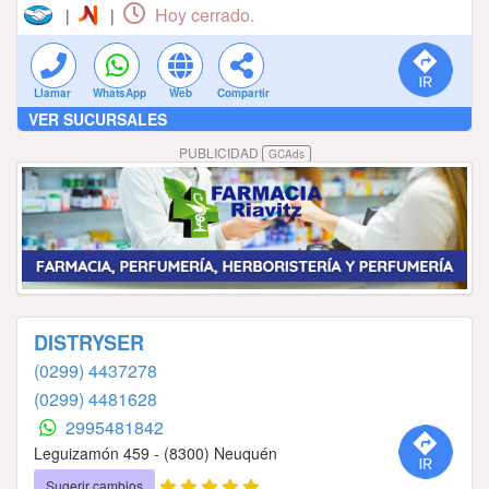
Hoy cerrado.
|
|
Llamar
WhatsApp
Web
Compartir
VER SUCURSALES
PUBLICIDAD
GCAds
DISTRYSER
(0299) 4437278
(0299) 4481628
2995481842
Leguizamón 459 - (8300) Neuquén
Sugerir cambios