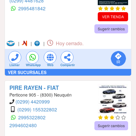
(0299) 4481628
2995481842
VER TIENDA
Sugerir cambios
Hoy cerrado.
|
|
|
Llamar
WhatsApp
Web
Compartir
VER SUCURSALES
PIRE RAYEN - FIAT
Perticone 905 - (8300) Neuquén
(0299) 4420999
(0299) 155322802
2995322802
2994602480
Sugerir cambios