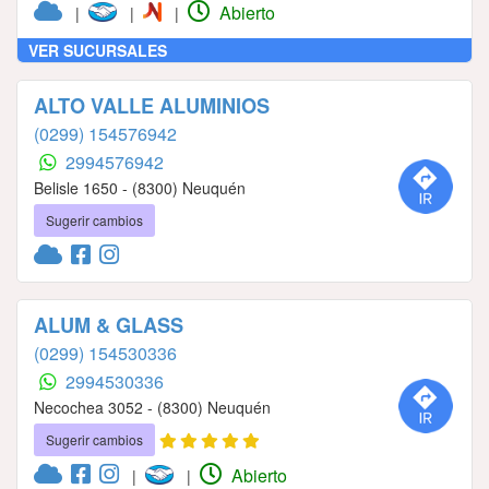
Abierto
|
|
|
VER SUCURSALES
ALTO VALLE ALUMINIOS
(0299) 154576942
2994576942
Belisle 1650 - (8300) Neuquén
Sugerir cambios
ALUM & GLASS
(0299) 154530336
2994530336
Necochea 3052 - (8300) Neuquén
Sugerir cambios
Abierto
|
|