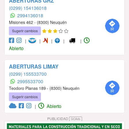
ABERTURAS GRZ
(0299) 154136018
2994136018
Misiones 462 - (8300) Neuquén
Sugerir cambios
|
|
|
|
|
Abierto
ABERTURAS LIMAY
(0299) 155533700
2995533700
Teodoro Planas 189 - (8300) Neuquén
Sugerir cambios
Abierto
|
PUBLICIDAD
GCAds