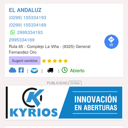
EL ANDALUZ
(0299) 155334193
(0299) 155334169
2995334193
2995334169
Ruta 65 - Complejo La Viña - (8325) General
Fernandez Oro
Sugerir cambios
Abierto
|
|
|
PUBLICIDAD
GCAds