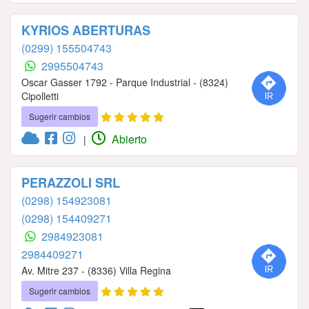
KYRIOS ABERTURAS
(0299) 155504743
2995504743
Oscar Gasser 1792 - Parque Industrial - (8324)
Cipolletti
Sugerir cambios
Abierto
|
PERAZZOLI SRL
(0298) 154923081
(0298) 154409271
2984923081
2984409271
Av. Mitre 237 - (8336) Villa Regina
Sugerir cambios