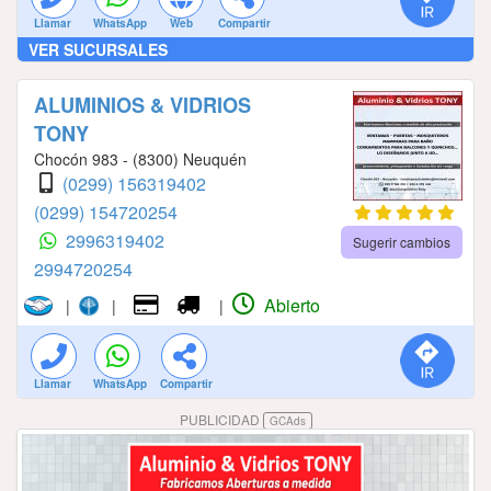
Llamar
WhatsApp
Web
Compartir
VER SUCURSALES
ALUMINIOS & VIDRIOS
TONY
Chocón 983 - (8300) Neuquén
(0299) 156319402
(0299) 154720254
2996319402
Sugerir cambios
2994720254
Abierto
|
|
|
Llamar
WhatsApp
Compartir
PUBLICIDAD
GCAds