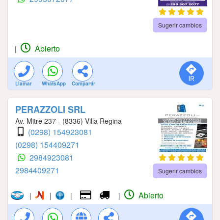
Sugerir cambios
Abierto
|
Llamar
WhatsApp
Compartir
PERAZZOLI SRL
Av. Mitre 237 - (8336) Villa Regina
(0298) 154923081
(0298) 154409271
2984923081
2984409271
Sugerir cambios
Abierto
|
|
|
|