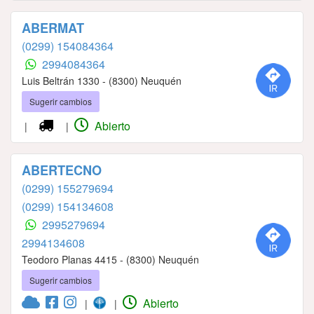
ABERMAT
(0299) 154084364
2994084364
Luis Beltrán 1330 - (8300) Neuquén
Sugerir cambios
Abierto
|
|
ABERTECNO
(0299) 155279694
(0299) 154134608
2995279694
2994134608
Teodoro Planas 4415 - (8300) Neuquén
Sugerir cambios
Abierto
|
|