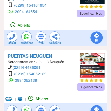
(0299) 154164654
2994164654
Sugerir cambios
Abierto
|
Llamar
WhatsApp
Web
Compartir
PUERTAS NEUQUEN
Nordenstrom 357 - (8300) Neuquén
(0299) 4436091
(0299) 154052139
2994052139
Sugerir cambios
Abierto
|
|