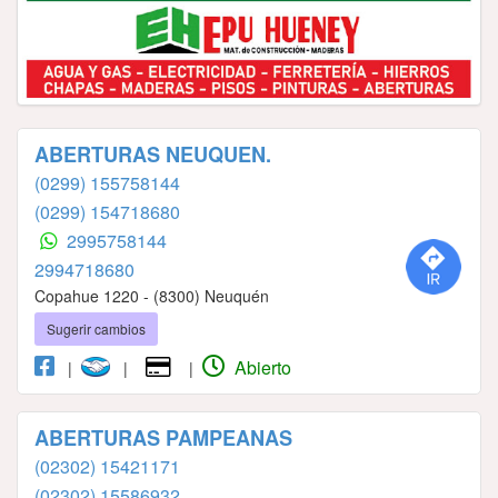
ABERTURAS NEUQUEN.
(0299) 155758144
(0299) 154718680
2995758144
2994718680
Copahue 1220 - (8300) Neuquén
Sugerir cambios
Abierto
|
|
|
ABERTURAS PAMPEANAS
(02302) 15421171
(02302) 15586932