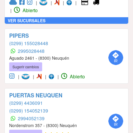
|
|
|
|
Abierto
|
VER SUCURSALES
PIPERS
(0299) 155028448
2995028448
Aguado 2461 - (8300) Neuquén
Sugerir cambios
Abierto
|
|
|
|
PUERTAS NEUQUEN
(0299) 4436091
(0299) 154052139
2994052139
Nordenstrom 357 - (8300) Neuquén