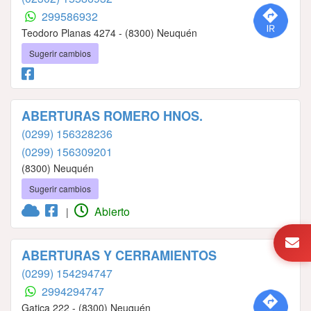
299586932
Teodoro Planas 4274 - (8300) Neuquén
Sugerir cambios
ABERTURAS ROMERO HNOS.
(0299) 156328236
(0299) 156309201
(8300) Neuquén
Sugerir cambios
Abierto
|
ABERTURAS Y CERRAMIENTOS
(0299) 154294747
2994294747
Gatica 222 - (8300) Neuquén