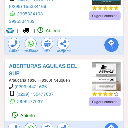
(0299) 155334169
2995334193
Sugerir cambios
2995334169
Abierto
|
|
Llamar
WhatsApp
Web
Compartir
ABERTURAS AGUILAS DEL
SUR
Araucaria 1636 - (8300) Neuquén
(0299) 4421626
(0299) 155477037
2995477037
Sugerir cambios
Abierto
|