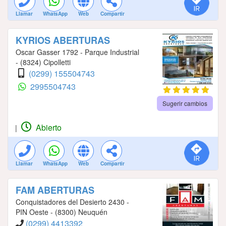
Llamar
WhatsApp
Web
Compartir
KYRIOS ABERTURAS
Oscar Gasser 1792 - Parque Industrial
- (8324) Cipolletti
(0299) 155504743
2995504743
Sugerir cambios
Abierto
|
Llamar
WhatsApp
Web
Compartir
FAM ABERTURAS
Conquistadores del Desierto 2430 -
PIN Oeste - (8300) Neuquén
(0299) 4413392