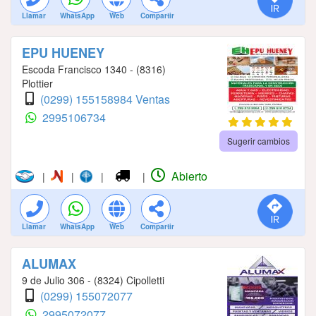
Llamar
WhatsApp
Web
Compartir
EPU HUENEY
Escoda Francisco 1340 - (8316)
Plottier
(0299) 155158984 Ventas
2995106734
Sugerir cambios
Abierto
|
|
|
|
Llamar
WhatsApp
Web
Compartir
ALUMAX
9 de Julio 306 - (8324) Cipolletti
(0299) 155072077
2995072077