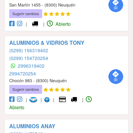
San Martín 1455 - (8300) Neuquén
Sugerir cambios
Abierto
|
|
ALUMINIOS & VIDRIOS TONY
(0299) 156319402
(0299) 154720254
2996319402
2994720254
Chocón 983 - (8300) Neuquén
Sugerir cambios
|
|
|
|
Abierto
ALUMINIOS ANAY