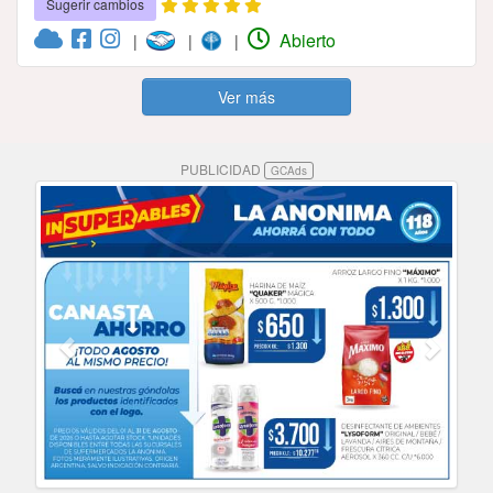
Sugerir cambios
Abierto
|
|
|
Ver más
PUBLICIDAD
GCAds