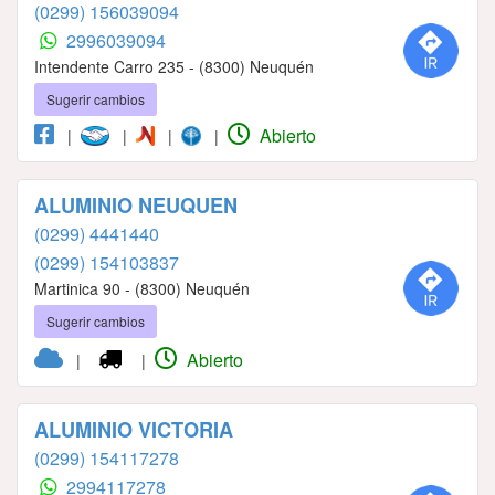
(0299) 156039094
2996039094
Intendente Carro 235 - (8300) Neuquén
Sugerir cambios
Abierto
|
|
|
|
ALUMINIO NEUQUEN
(0299) 4441440
(0299) 154103837
Martinica 90 - (8300) Neuquén
Sugerir cambios
Abierto
|
|
ALUMINIO VICTORIA
(0299) 154117278
2994117278