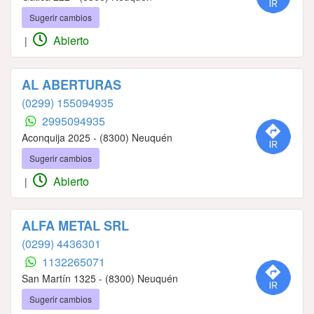
Sugerir cambios
Abierto
|
AL ABERTURAS
(0299) 155094935
2995094935
Aconquija 2025 - (8300) Neuquén
Sugerir cambios
Abierto
|
ALFA METAL SRL
(0299) 4436301
1132265071
San Martín 1325 - (8300) Neuquén
Sugerir cambios