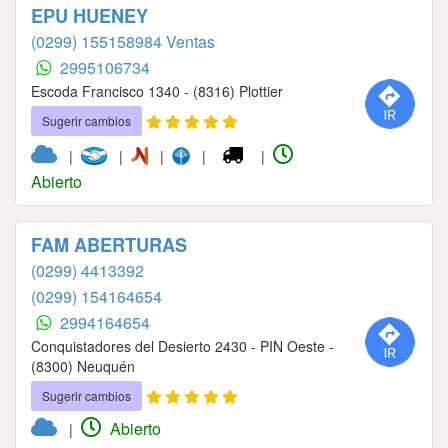
EPU HUENEY
(0299) 155158984 Ventas
2995106734
Escoda Francisco 1340 - (8316) Plottier
Sugerir cambios
|
|
|
|
|
Abierto
FAM ABERTURAS
(0299) 4413392
(0299) 154164654
2994164654
Conquistadores del Desierto 2430 - PIN Oeste -
(8300) Neuquén
Sugerir cambios
Abierto
|