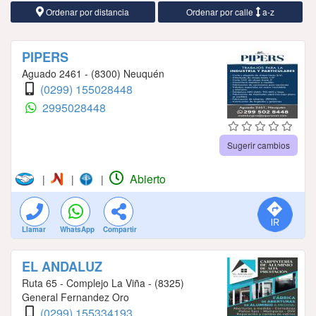
Ordenar por distancia
Ordenar por calle
a-z
PIPERS
Aguado 2461 - (8300) Neuquén
(0299) 155028448
2995028448
Sugerir cambios
Abierto
|
|
|
Llamar
WhatsApp
Compartir
EL ANDALUZ
Ruta 65 - Complejo La Viña - (8325)
General Fernandez Oro
(0299) 155334193