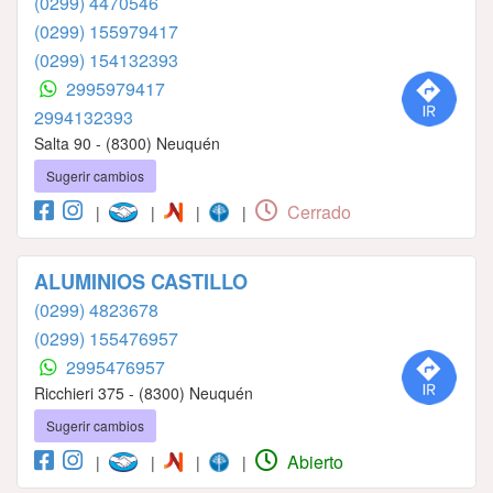
(0299) 4470546
(0299) 155979417
(0299) 154132393
2995979417
2994132393
Salta 90 - (8300) Neuquén
Sugerir cambios
Cerrado
|
|
|
|
ALUMINIOS CASTILLO
(0299) 4823678
(0299) 155476957
2995476957
Ricchieri 375 - (8300) Neuquén
Sugerir cambios
Abierto
|
|
|
|