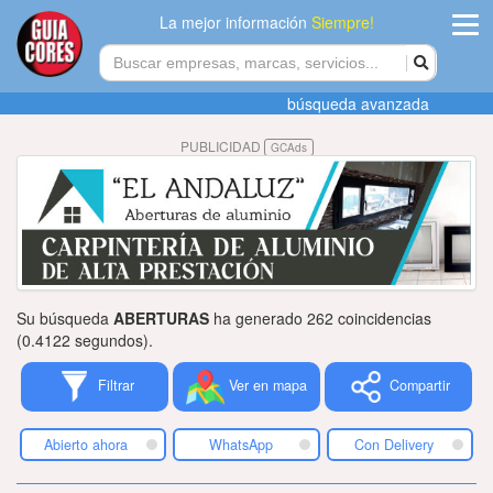
La mejor información
Siempre!
ingres
búsqueda avanzada
Agregar
PUBLICIDAD
GCAds
empres
Actualiza
datos
Publicida
Su búsqueda
ABERTURAS
ha generado 262 coincidencias
Radio
(0.4122 segundos).
Filtrar
Ver en mapa
Compartir
Tiendacore
Contacteno
Abierto ahora
WhatsApp
Con Delivery