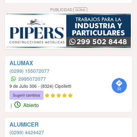
PUBLICIDAD
GCAds
ALUMAX
(0299) 155072077
2995072077
9 de Julio 306 - (8324) Cipolletti
Sugerir cambios
Abierto
|
ALUMICER
(0299) 4424427