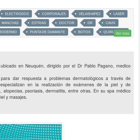
ELECTRODOS
CORPORALES
VELASHAPE2
LASER
MANCHAS
ESTRIAS
DOCTOR
DR
CAVIX
RODERMO
PUNTA DE DIAMANTE
BOTOX
QUIRURGICA
Ver más
NY
DEPILACIÓN DEFINITIVA
PABLO PAGANO
MEDICO
XEOMIN
NO INVASIVOS
VENUS SWAM
CREMAS
HYDRAFACIAL
HIDRATACION
SKIN
 ubicado en Neuquén, dirigido por el Dr Pablo Pagano, medico
QUIRURGICA
PRP
PLASMA RICO EN PLAQUETAS
s para dar respuesta a problemas dermatológicos a través de
A
MINI HILOS TENSORES
TRATAMIENTOS FACIALES
 especializan en la realización de exámenes de la piel y de
URONICO
SKINBOOSTERS
REMODELACION CORPORAL
lopecias, psoriasis, dermatitis, entre otras. En su spa médico
DERMOSPA
MASAJES DESCONTRACTURANTES
RELAJACION
iel y masajes.
RADIOFRECUENCIA FRACCIONADA
HILOS TENSORES
NUTRICION
LIFTING SIN CIRUGIA
PIEL
HIDRAFACIAL
ESTETICA CORPORAL
CRIOLIPÓLISIS
CRIOPOLIS
CRIO