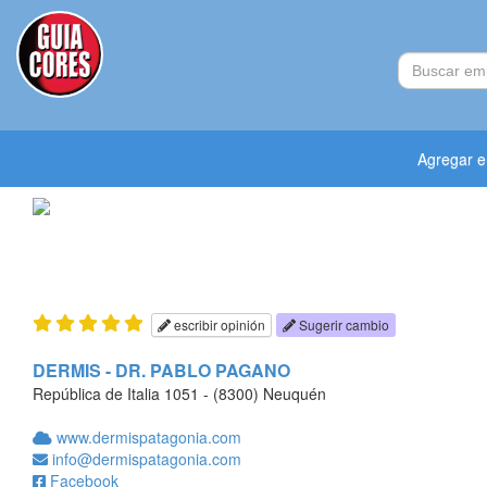
Agregar 
escribir opinión
Sugerir cambio
DERMIS - DR. PABLO PAGANO
República de Italia 1051 - (8300) Neuquén
www.dermispatagonia.com
info@dermispatagonia.com
Facebook