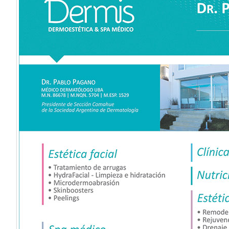
DFRENAJE MANUAL
LÁSER CLEAR LIFT
CM SLIM CO
MERZ
SUIZO ARGENTINA
FARMACIA 12 DE OCTUBRE
ESTÉTICA
ESTÉTICAS
FACIAL
ESTÉTICA FACIA
MESOTERAPIA FRANCESA
PB SERUM ENZIMAS BIOLÓGICAS
LIFTING SIN CIRUGIAS
LIFTING PROGRESIVO
YOULA
TECNOLOGIA PREMIUM NEUQUEN
REJUVENECIMIENTO
BIOESTIMULACIÓN
NEAUVIA FILLERS
YOULASER MT
REJUVENECIMIENTO CON LASER
DERMOESTÉTICA Y SPA M
PB SERUM
NEAUVIA
QUANTA
LASER HIBRIDO
DERMATOLOGOS
DERMATOLOGA
DERMATOLOGIA
TOXINA BOTULINICA