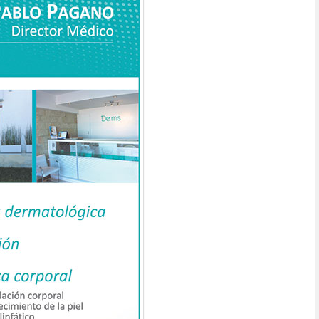
RPORAL
DEPILACIÓN DEFINITIVA ELYSION PRO
OXAPHARMA
MAILI
PLASMA
ESTETICA
RELLENOS
L
TOXINA BOTULÍNICA
MESOTERAPIA CAPILAR
SKIN CARE
HARMONYCA
DRA. VANESA TEJEDA
SER MT DE QUANTA
LÁSER HÍBRIDO
CICATRICES
POROS
ACNÉ ACTIVO
DEPILACION LASER
ESTÉTICA LASER
EDICO
BELLIUM
POWER
BEAUTY
ELYSION PRO
TRATAMIENTO EN CICATRICES DE ACNÉ
DERMATOLOGO
AGUSTINA MEDINA
DERMATOLOGIA CLINICA Y QUIRURGICA