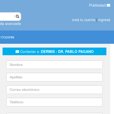
Publicidad
creá tu cuenta
|
ingresá
da avanzada
Contactar a :
DERMIS - DR. PABLO PAGANO