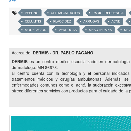
SPA
PEELING
ULTRACAVITACION
RADIOFRECUENCIA
CELULITIS
FLACCIDEZ
ARRUGAS
ACNE
MODELACION
VERRUGAS
MESOTERAPIA
MIC
PROMOCIONES
BELLEZA
INSTITUTO
HARMO
RESTYLANE
JUVEDERM
ENFERMEDADES DE LA PIEL
Acerca de:
DERMIS - DR. PABLO PAGANO
TEOSYAL
VOLBELLA
LUZ PULSADA
INTENSA
DERMIS
es un centro médico especializado en dermatología
SKINMEDICA
DYSPORT
CLINICA DERMATOLOGICA Y 
dermatólogo. MN 86678.
El centro cuenta con la tecnología y el personal indicado
VENUS FREEZE
VENUS LEGACY
NUTRICION ESTETIC
tratamientos médicos y cirugías ambulatorias. Además, se
ANTI AGE
ADIPOSIDADES LOCALIZADAS
ACIDO HIAL
enfermedades comunes como el acné, la sudoración excesiva, a
REJUVENECIMIENTO DE LA PIEL
DRENAJE LINFATICO
ofrece diferentes servicios con productos para el cuidado de la p
DRA. PAULA RICHARD
DERMATOLOGAS
FRAXFACE
XAOMIN
BELOTERO
RADIESSE
SILVANA MORA
TRATAMIENTOS ANTI-AGE
FOTODAÑO
TENSADO DE 
ESTETICA FACIAL
COLÁGENO BEBIBLE
MASAJES