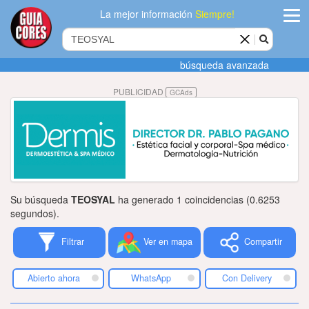
La mejor información
Siempre!
ingres
búsqueda avanzada
Agregar
PUBLICIDAD
GCAds
empres
Actualiza
datos
Publicida
Su búsqueda
TEOSYAL
ha generado 1 coincidencias (0.6253
Radio
segundos).
Filtrar
Ver en mapa
Compartir
Tiendacore
Contacteno
Abierto ahora
WhatsApp
Con Delivery