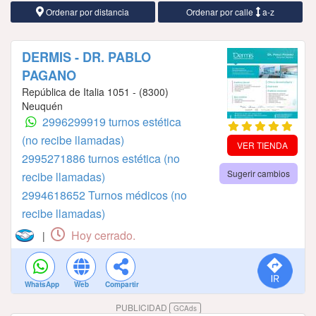
Ordenar por distancia
Ordenar por calle
a-z
DERMIS - DR. PABLO
PAGANO
República de Italia 1051 - (8300)
Neuquén
2996299919 turnos estética
(no recibe llamadas)
VER TIENDA
2995271886 turnos estética (no
Sugerir cambios
recibe llamadas)
2994618652 Turnos médicos (no
recibe llamadas)
Hoy cerrado.
|
WhatsApp
Web
Compartir
PUBLICIDAD
GCAds