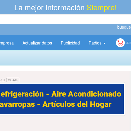
La mejor información
Siempre!
búsque
empresa
Actualizar datos
Publicidad
Radios
DAD
GCAds