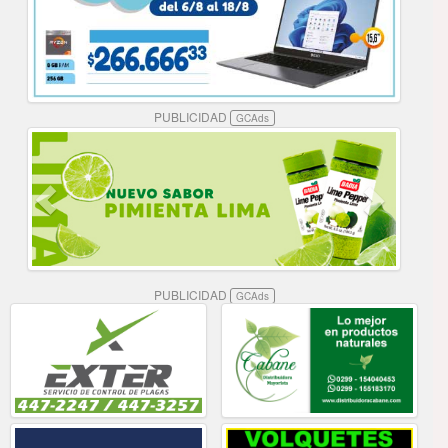
PUBLICIDAD
GCAds
PUBLICIDAD
GCAds