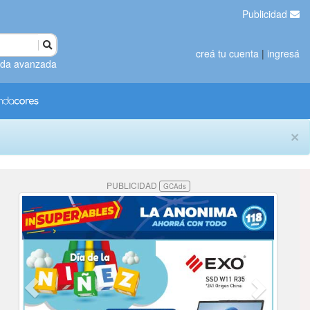
Publicidad
creá tu cuenta
|
ingresá
da avanzada
×
PUBLICIDAD
GCAds