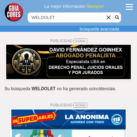
La mejor información
Siempre!
ingres
búsqueda avanzada
Agregar
PUBLICIDAD
GCAds
empres
Actualiza
datos
Publicida
Su búsqueda
WELDOLET
no ha generado coincidencias.
Radio
PUBLICIDAD
GCAds
Tiendacore
Contacteno