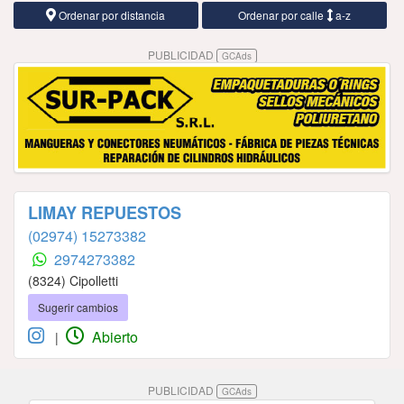
Ordenar por distancia
Ordenar por calle
a-z
PUBLICIDAD
GCAds
LIMAY REPUESTOS
(02974) 15273382
2974273382
(8324) Cipolletti
Sugerir cambios
Abierto
|
PUBLICIDAD
GCAds