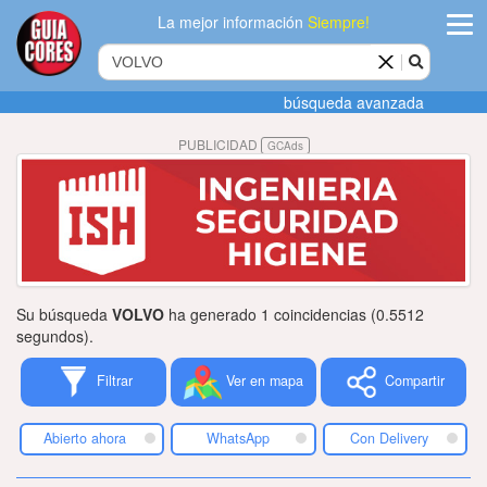
La mejor información
Siempre!
ingres
búsqueda avanzada
Agregar
PUBLICIDAD
GCAds
empres
Actualiza
datos
Publicida
Su búsqueda
VOLVO
ha generado 1 coincidencias (0.5512
Radio
segundos).
Filtrar
Ver en mapa
Compartir
Tiendacore
Contacteno
Abierto ahora
WhatsApp
Con Delivery