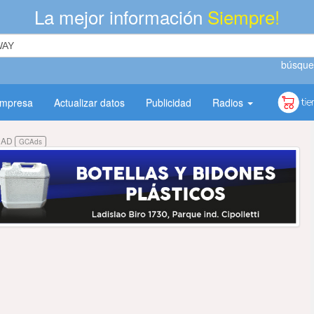
La mejor información
Siempre!
búsque
empresa
Actualizar datos
Publicidad
Radios
DAD
GCAds