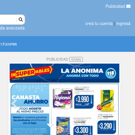
Publicidad
creá tu cuenta
|
ingresá
da avanzada
PUBLICIDAD
GCAds