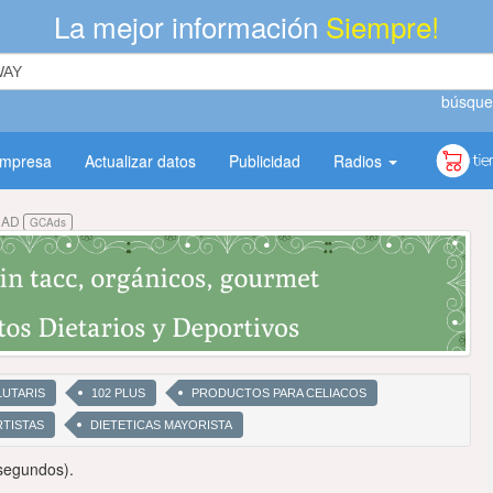
La mejor información
Siempre!
búsque
empresa
Actualizar datos
Publicidad
Radios
DAD
GCAds
LUTARIS
102 PLUS
PRODUCTOS PARA CELIACOS
TISTAS
DIETETICAS MAYORISTA
segundos).