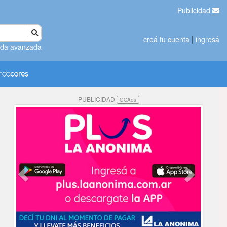
Publicidad
creá tu cuenta
|
ingresá
da avanzada
PUBLICIDAD
GCAds