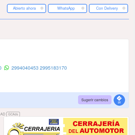
Abierto ahora
WhatsApp
Con Delivery
70
2994040453
2995183170
Sugerir cambios
DAD
GCAds