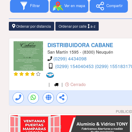
Filtrar
Ver en mapa
Compartir
Ordenar por distancia
Ordenar por calle
a-z
DISTRIBUIDORA CABANE
San Martín 1595 - (8300) Neuquén
(0299) 4434098
(0299) 154040453
(0299) 1551831
|
|
Cerrado
PUBLICI