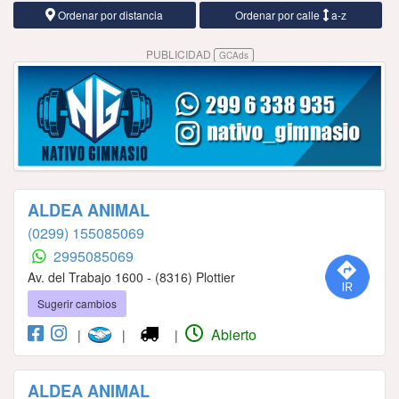
Ordenar por distancia
Ordenar por calle
a-z
PUBLICIDAD
GCAds
ALDEA ANIMAL
(0299) 155085069
2995085069
Av. del Trabajo 1600 - (8316) Plottier
Sugerir cambios
Abierto
|
|
|
ALDEA ANIMAL