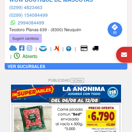
(0299) 4823463
(0299) 154084499
2994084499
Teodoro Planas 639 - (8300) Neuquén
Sugerir cambios
|
|
|
|
Abierto
|
VER SUCURSALES
PUBLICIDAD
GCAds