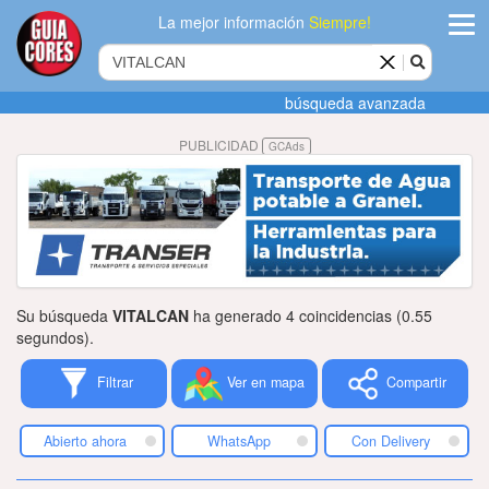
La mejor información
Siempre!
ingres
búsqueda avanzada
Agregar
PUBLICIDAD
GCAds
empres
Actualiza
datos
Publicida
Su búsqueda
VITALCAN
ha generado 4 coincidencias (0.55
Radio
segundos).
Filtrar
Ver en mapa
Compartir
Tiendacore
Contacteno
Abierto ahora
WhatsApp
Con Delivery