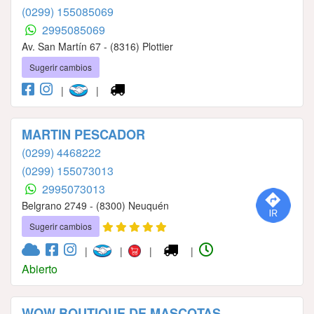
(0299) 155085069
2995085069
Av. San Martín 67 - (8316) Plottier
Sugerir cambios
|
|
MARTIN PESCADOR
(0299) 4468222
(0299) 155073013
2995073013
Belgrano 2749 - (8300) Neuquén
Sugerir cambios
|
|
|
|
Abierto
WOW BOUTIQUE DE MASCOTAS