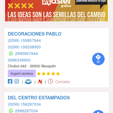
DECORACIONES PABLO
(0299) 155857944
(0299) 156338950
2995857944
2996338950
Chubut 242 - (8300) Neuquén
Sugerir cambios
Cerrado
|
|
|
DEL CENTRO ESTAMPADOS
(0299) 156297034
2996297034