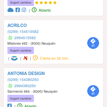
Sugerir cambios
Abierto
|
ACRILCO
(0299) 154515582
2994515582
Misiones 492 - (8300) Neuquén
Sugerir cambios
Cierra en 30 min.
|
|
|
ANTONIA DESIGN
(0299) 154380250
2994380250
Sarmiento 684 - (8300) Neuquén
Sugerir cambios
Abierto
|