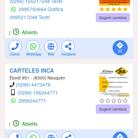
(0299) 155217248 Textil
2995793664 Gráfica
2995217248 Textil
Sugerir cambios
Abierto
|
Llamar
WhatsApp
Web
Compartir
CARTELES INCA
Elordi 951 - (8300) Neuquén
(0299) 4473478
(0299) 156244771
2996244771
Sugerir cambios
Abierto
|