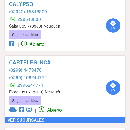
CALYPSO
(02942) 15548800
299548800
Salta 369 - (8300) Neuquén
Sugerir cambios
Abierto
|
CARTELES INCA
(0299) 4473478
(0299) 156244771
2996244771
Elordi 951 - (8300) Neuquén
Sugerir cambios
Abierto
|
VER SUCURSALES