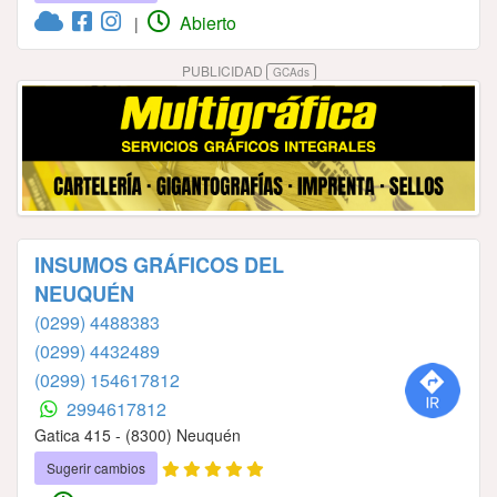
Abierto
|
PUBLICIDAD
GCAds
INSUMOS GRÁFICOS DEL
NEUQUÉN
(0299) 4488383
(0299) 4432489
(0299) 154617812
2994617812
Gatica 415 - (8300) Neuquén
Sugerir cambios