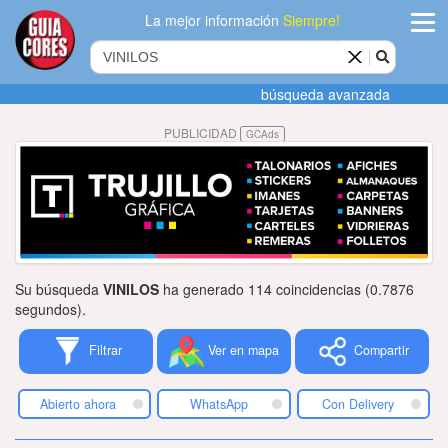
La mejor información
Siempre!
ingres
búsqueda avanzada
Agregar
PUBLICIDAD
GCAds
empres
Actualiza
datos
Publicida
Su búsqueda
VINILOS
ha generado 114 coincidencias (0.7876
Radio
segundos).
Filtrar
Ver en mapa
Compartir
Tiendacore
Contacteno
Abierto ahora
WhatsApp
Con Delivery