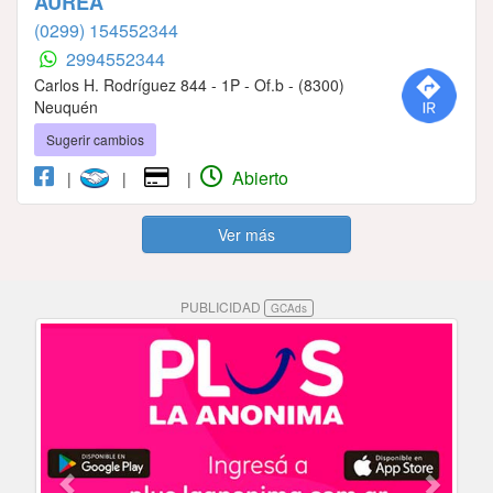
ÁUREA
(0299) 154552344
2994552344
Carlos H. Rodríguez 844 - 1P - Of.b - (8300)
Neuquén
Sugerir cambios
Abierto
|
|
|
Ver más
PUBLICIDAD
GCAds