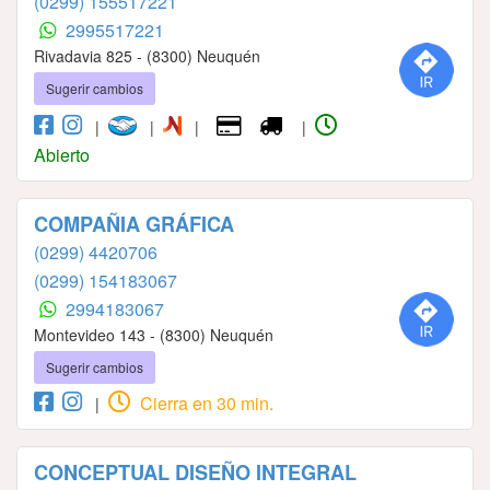
(0299) 155517221
2995517221
Rivadavia 825 - (8300) Neuquén
Sugerir cambios
|
|
|
|
Abierto
COMPAÑIA GRÁFICA
(0299) 4420706
(0299) 154183067
2994183067
Montevideo 143 - (8300) Neuquén
Sugerir cambios
Cierra en 30 min.
|
CONCEPTUAL DISEÑO INTEGRAL