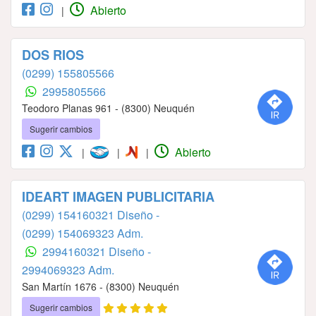
Abierto
|
DOS RIOS
(0299) 155805566
2995805566
Teodoro Planas 961 - (8300) Neuquén
Sugerir cambios
Abierto
|
|
|
IDEART IMAGEN PUBLICITARIA
(0299) 154160321 Diseño -
(0299) 154069323 Adm.
2994160321 Diseño -
2994069323 Adm.
San Martín 1676 - (8300) Neuquén
Sugerir cambios