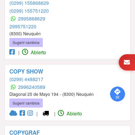
(0299) 155868629
(0299) 155751220
2995868629
2995751220
(8300) Neuquén
Sugerir cambios
Abierto
|
COPY SHOW
(0299) 4488217
2996240589
Diagonal 25 de Mayo 194 - (8300) Neuquén
Sugerir cambios
Abierto
|
|
COPYGRAF