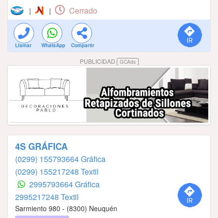
Cerrado
|
|
Llamar
WhatsApp
Compartir
PUBLICIDAD
GCAds
4S GRÁFICA
(0299) 155793664 Gráfica
(0299) 155217248 Textil
2995793664 Gráfica
2995217248 Textil
Sarmiento 980 - (8300) Neuquén