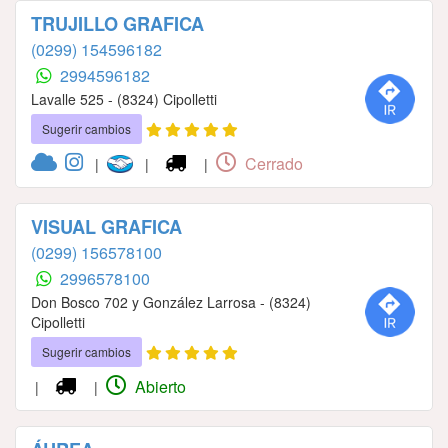
TRUJILLO GRAFICA
(0299) 154596182
2994596182
Lavalle 525 - (8324) Cipolletti
Sugerir cambios
Cerrado
|
|
|
VISUAL GRAFICA
(0299) 156578100
2996578100
Don Bosco 702 y González Larrosa - (8324)
Cipolletti
Sugerir cambios
Abierto
|
|