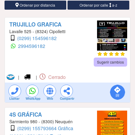
Ordenar por distancia
Ordenar por calle
a-z
TRUJILLO GRAFICA
Lavalle 525 - (8324) Cipolletti
(0299) 154596182
2994596182
Sugerir cambios
Cerrado
|
|
Llamar
WhatsApp
Web
Compartir
4S GRÁFICA
Sarmiento 980 - (8300) Neuquén
(0299) 155793664 Gráfica