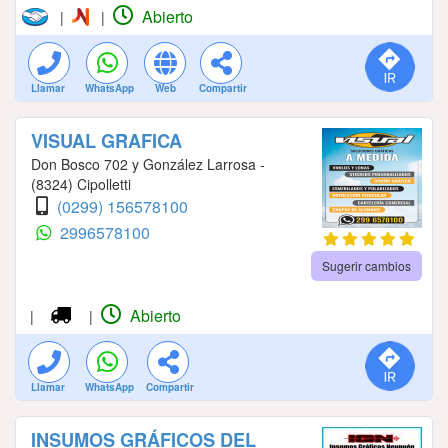
Abierto
|
|
Llamar
WhatsApp
Web
Compartir
VISUAL GRAFICA
Don Bosco 702 y González Larrosa -
(8324) Cipolletti
(0299) 156578100
2996578100
Sugerir cambios
Abierto
|
|
Llamar
WhatsApp
Compartir
INSUMOS GRÁFICOS DEL