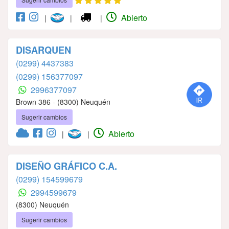
Abierto
|
|
|
DISARQUEN
(0299) 4437383
(0299) 156377097
2996377097
Brown 386 - (8300) Neuquén
Sugerir cambios
Abierto
|
|
DISEÑO GRÁFICO C.A.
(0299) 154599679
2994599679
(8300) Neuquén
Sugerir cambios