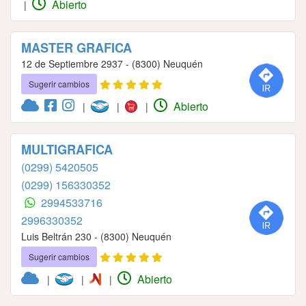
Abierto
|
MASTER GRAFICA
12 de Septiembre 2937 - (8300) Neuquén
Sugerir cambios
Abierto
|
|
|
MULTIGRAFICA
(0299) 5420505
(0299) 156330352
2994533716
2996330352
Luis Beltrán 230 - (8300) Neuquén
Sugerir cambios
Abierto
|
|
|