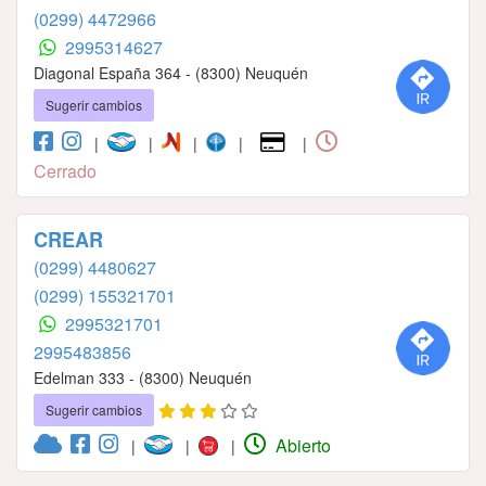
(0299) 4472966
2995314627
Diagonal España 364 - (8300) Neuquén
Sugerir cambios
|
|
|
|
|
Cerrado
CREAR
(0299) 4480627
(0299) 155321701
2995321701
2995483856
Edelman 333 - (8300) Neuquén
Sugerir cambios
Abierto
|
|
|