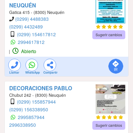
NEUQUÉN
Gatica 415 - (8300) Neuquén
(0299) 4488383
(0299) 4432489
(0299) 154617812
Sugerir cambios
2994617812
Abierto
|
Llamar
WhatsApp
Compartir
DECORACIONES PABLO
Chubut 242 - (8300) Neuquén
(0299) 155857944
(0299) 156338950
2995857944
2996338950
Sugerir cambios