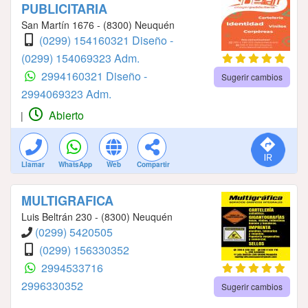
PUBLICITARIA
San Martín 1676 - (8300) Neuquén
(0299) 154160321 Diseño -
(0299) 154069323 Adm.
2994160321 Diseño -
Sugerir cambios
2994069323 Adm.
Abierto
|
Llamar
WhatsApp
Web
Compartir
MULTIGRAFICA
Luis Beltrán 230 - (8300) Neuquén
(0299) 5420505
(0299) 156330352
2994533716
2996330352
Sugerir cambios