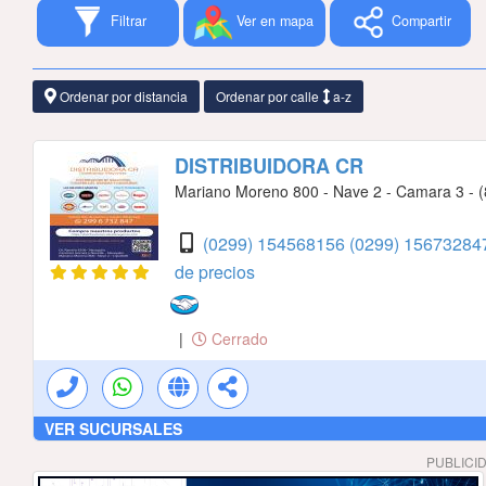
Filtrar
Ver en mapa
Compartir
Ordenar por distancia
Ordenar por calle
a-z
DISTRIBUIDORA CR
Mariano Moreno 800 - Nave 2 - Camara 3 - (8
(0299) 154568156
(0299) 156732847
de precios
|
Cerrado
VER SUCURSALES
PUBLICI