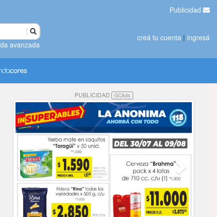
Publicidad
creá tu cuenta
|
ingresá
da avanzada
PUBLICIDAD
GCAds