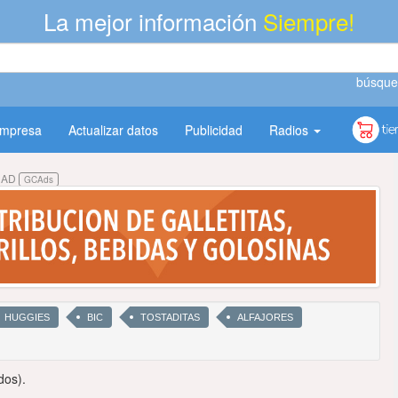
La mejor información
Siempre!
búsque
empresa
Actualizar datos
Publicidad
Radios
DAD
GCAds
HUGGIES
BIC
TOSTADITAS
ALFAJORES
dos).