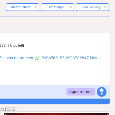
Abierto ahora
WhatsApp
Con Delivery
324) Cipolletti
 Listas de precios
2994568156
2996732847 Listas
Sugerir cambios
DAD
GCAds