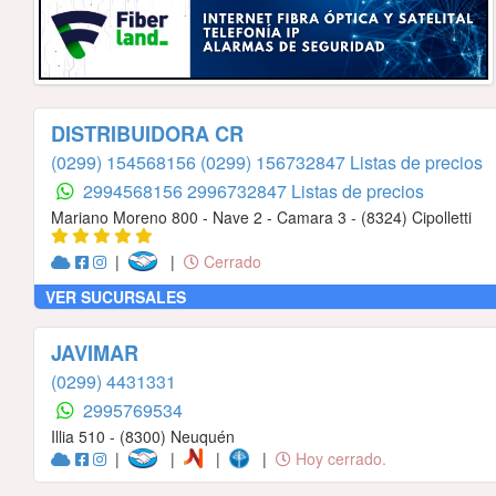
DISTRIBUIDORA CR
(0299) 154568156
(0299) 156732847 Listas de precios
2994568156
2996732847 Listas de precios
Mariano Moreno 800 - Nave 2 - Camara 3 - (8324) Cipolletti
|
|
Cerrado
VER SUCURSALES
JAVIMAR
(0299) 4431331
2995769534
Illia 510 - (8300) Neuquén
|
|
|
|
Hoy cerrado.