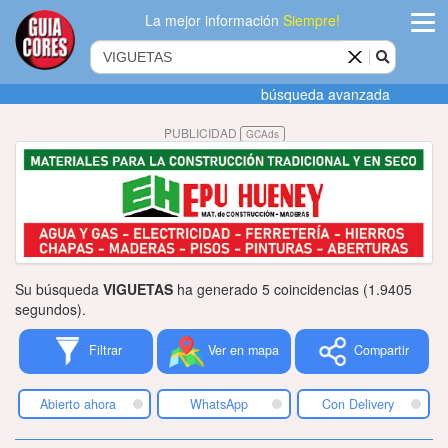
La mejor información
Siempre!
ingres
búsqueda avanzada
Agregar
PUBLICIDAD
GCAds
empres
Actualiza
datos
Publicida
Su búsqueda
VIGUETAS
ha generado 5 coincidencias (1.9405
Radio
segundos).
Filtrar
Ver en mapa
Compartir
Tiendacore
Contacteno
Abierto ahora
WhatsApp
Con Delivery