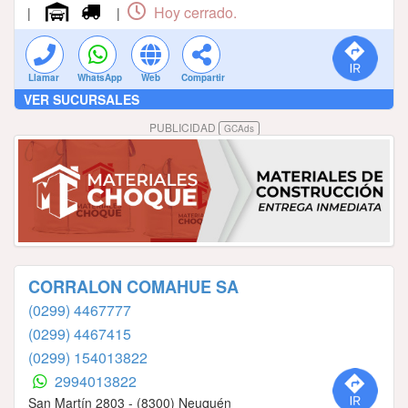
Hoy cerrado.
|
|
Llamar
WhatsApp
Web
Compartir
VER SUCURSALES
PUBLICIDAD
GCAds
CORRALON COMAHUE SA
(0299) 4467777
(0299) 4467415
(0299) 154013822
2994013822
San Martín 2803 - (8300) Neuquén