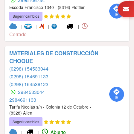
2995106734
Escoda Francisco 1340 - (8316) Plottier
Sugerir cambios
|
|
|
|
|
Cerrado
MATERIALES DE CONSTRUCCIÓN
CHOQUE
(0298) 154533044
(0298) 154691133
(0298) 154539123
2984533044
2984691133
Tarifa Nicolás s/n - Colonia 12 de Octubre -
(8328) Allen
Sugerir cambios
Abierto
|
|