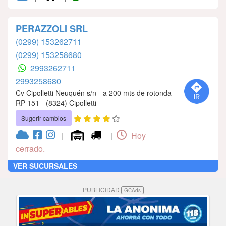
PERAZZOLI SRL
(0299) 153262711
(0299) 153258680
2993262711
2993258680
Cv Cipolletti Neuquén s/n - a 200 mts de rotonda
RP 151 - (8324) Cipolletti
Sugerir cambios
Hoy
|
|
cerrado.
VER SUCURSALES
PUBLICIDAD
GCAds