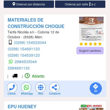
Ordenar por distancia
Ordenar por calle
a-z
MATERIALES DE
CONSTRUCCIÓN CHOQUE
Tarifa Nicolás s/n - Colonia 12 de
Octubre - (8328) Allen
(0298) 154533044
(0298) 154691133
Sugerir cambios
(0298) 154539123
2984533044
2984691133
Abierto
|
|
Llamar
WhatsApp
Web
Compartir
EPU HUENEY