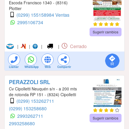
Escoda Francisco 1340 - (8316)
Plottier
(0299) 155158984 Ventas
2995106734
Sugerir cambios
Cerrado
|
|
|
|
Llamar
WhatsApp
Web
Compartir
PERAZZOLI SRL
Cv Cipolletti Neuquén s/n - a 200 mts
de rotonda RP 151 - (8324) Cipolletti
(0299) 153262711
(0299) 153258680
2993262711
Sugerir cambios
2993258680