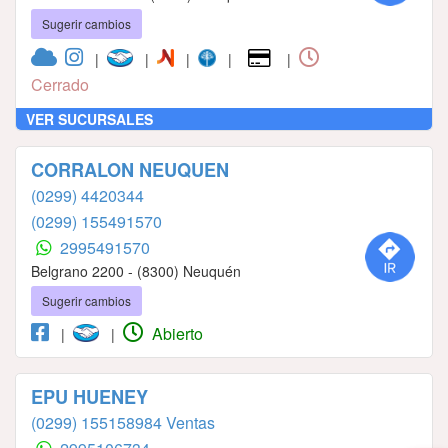
Sugerir cambios
|
|
|
|
|
Cerrado
VER SUCURSALES
CORRALON NEUQUEN
(0299) 4420344
(0299) 155491570
2995491570
Belgrano 2200 - (8300) Neuquén
Sugerir cambios
Abierto
|
|
EPU HUENEY
(0299) 155158984 Ventas