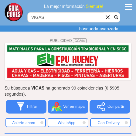
La mejor información
Siempre!
ingres
búsqueda avanzada
Agregar
PUBLICIDAD
GCAds
empres
Actualiza
datos
Publicida
Su búsqueda
VIGAS
ha generado 99 coincidencias (0.5905
Radio
segundos).
Filtrar
Ver en mapa
Compartir
Tiendacore
Contacteno
Abierto ahora
WhatsApp
Con Delivery