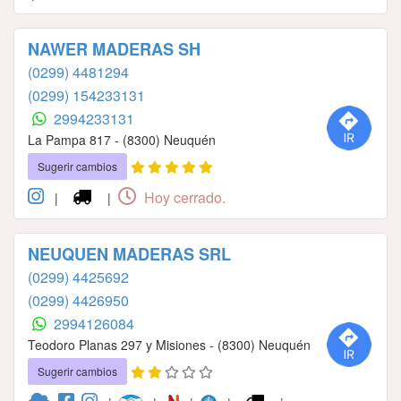
NAWER MADERAS SH
(0299) 4481294
(0299) 154233131
2994233131
La Pampa 817 - (8300) Neuquén
Sugerir cambios
Hoy cerrado.
|
|
NEUQUEN MADERAS SRL
(0299) 4425692
(0299) 4426950
2994126084
Teodoro Planas 297 y Misiones - (8300) Neuquén
Sugerir cambios