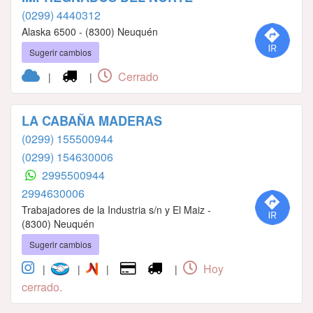
(0299) 4440312
Alaska 6500 - (8300) Neuquén
Sugerir cambios
Cerrado
|
|
LA CABAÑA MADERAS
(0299) 155500944
(0299) 154630006
2995500944
2994630006
Trabajadores de la Industria s/n y El Maiz -
(8300) Neuquén
Sugerir cambios
Hoy
|
|
|
|
cerrado.