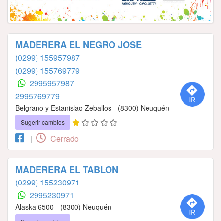
MADERERA EL NEGRO JOSE
(0299) 155957987
(0299) 155769779
2995957987
2995769779
Belgrano y Estanislao Zeballos - (8300) Neuquén
Sugerir cambios
Cerrado
|
MADERERA EL TABLON
(0299) 155230971
2995230971
Alaska 6500 - (8300) Neuquén