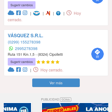
Sugerir cambios
Hoy
|
|
|
|
cerrado.
VÁSQUEZ S.R.L.
(0299) 155278398
2995278398
Ruta 151 Km.1,5 - (8324) Cipolletti
Sugerir cambios
Hoy cerrado.
|
Ver más
PUBLICIDAD
GCAds