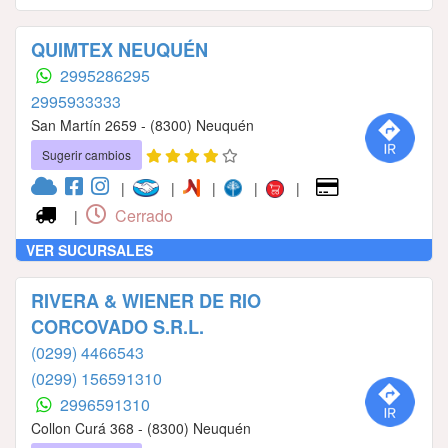
QUIMTEX NEUQUÉN
2995286295
2995933333
San Martín 2659 - (8300) Neuquén
Sugerir cambios
|
|
|
|
|
Cerrado
|
VER SUCURSALES
RIVERA & WIENER DE RIO
CORCOVADO S.R.L.
(0299) 4466543
(0299) 156591310
2996591310
Collon Curá 368 - (8300) Neuquén