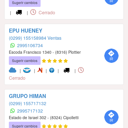
Sugerir cambios
Cerrado
|
|
EPU HUENEY
(0299) 155158984 Ventas
2995106734
Escoda Francisco 1340 - (8316) Plottier
Sugerir cambios
|
|
|
|
|
Cerrado
GRUPO HIMAN
(0299) 155717132
2995717132
Estado de Israel 302 - (8324) Cipolletti
Sugerir cambios