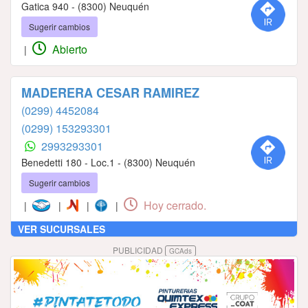
Gatica 940 - (8300) Neuquén
Sugerir cambios
Abierto
|
MADERERA CESAR RAMIREZ
(0299) 4452084
(0299) 153293301
2993293301
Benedetti 180 - Loc.1 - (8300) Neuquén
Sugerir cambios
Hoy cerrado.
|
|
|
|
VER SUCURSALES
PUBLICIDAD
GCAds