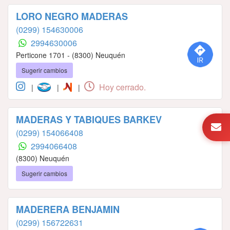
LORO NEGRO MADERAS
(0299) 154630006
2994630006
Perticone 1701 - (8300) Neuquén
Sugerir cambios
Hoy cerrado.
|
|
|
MADERAS Y TABIQUES BARKEV
(0299) 154066408
2994066408
(8300) Neuquén
Sugerir cambios
MADERERA BENJAMIN
(0299) 156722631