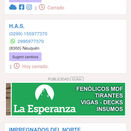
Cerrado
|
H.A.S.
(0299) 155977370
2995977370
(8300) Neuquén
Sugerir cambios
Hoy cerrado.
|
PUBLICIDAD
GCAds
IMPREGNADOS DEL NORTE