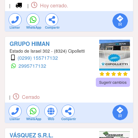
Hoy cerrado.
|
|
Llamar
WhatsApp
Compartir
GRUPO HIMAN
Estado de Israel 302 - (8324) Cipolletti
(0299) 155717132
2995717132
Sugerir cambios
Cerrado
|
Llamar
WhatsApp
Web
Compartir
VÁSQUEZ S.R.L.