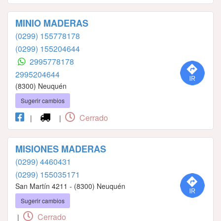
MINIO MADERAS
(0299) 155778178
(0299) 155204644
2995778178
2995204644
(8300) Neuquén
Sugerir cambios
Cerrado
|
|
MISIONES MADERAS
(0299) 4460431
(0299) 155035171
San Martín 4211 - (8300) Neuquén
Sugerir cambios
Cerrado
|