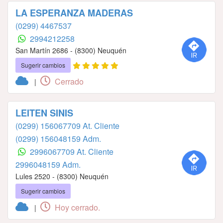
LA ESPERANZA MADERAS
(0299) 4467537
2994212258
San Martín 2686 - (8300) Neuquén
Sugerir cambios
Cerrado
|
LEITEN SINIS
(0299) 156067709 At. Cliente
(0299) 156048159 Adm.
2996067709 At. Cliente
2996048159 Adm.
Lules 2520 - (8300) Neuquén
Sugerir cambios
Hoy cerrado.
|