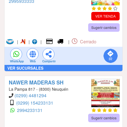
2995933333
VER TIENDA
Sugerir cambios
Cerrado
|
|
|
|
WhatsApp
Web
Compartir
VER SUCURSALES
NAWER MADERAS SH
La Pampa 817 - (8300) Neuquén
(0299) 4481294
(0299) 154233131
2994233131
Sugerir cambios