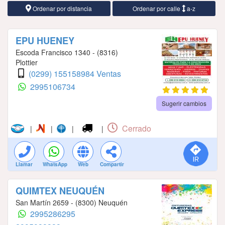
Ordenar por distancia
Ordenar por calle
a-z
EPU HUENEY
Escoda Francisco 1340 - (8316)
Plottier
(0299) 155158984 Ventas
2995106734
Sugerir cambios
Cerrado
|
|
|
|
Llamar
WhatsApp
Web
Compartir
QUIMTEX NEUQUÉN
San Martín 2659 - (8300) Neuquén
2995286295