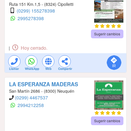
Ruta 151 Km.1,5 - (8324) Cipolletti
(0299) 155278398
2995278398
Sugerir cambios
Hoy cerrado.
|
Llamar
WhatsApp
Web
Compartir
LA ESPERANZA MADERAS
San Martín 2686 - (8300) Neuquén
(0299) 4467537
2994212258
Sugerir cambios