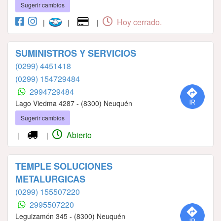
Sugerir cambios
Hoy cerrado.
|
|
|
SUMINISTROS Y SERVICIOS
(0299) 4451418
(0299) 154729484
2994729484
Lago Viedma 4287 - (8300) Neuquén
Sugerir cambios
Abierto
|
|
TEMPLE SOLUCIONES
METALURGICAS
(0299) 155507220
2995507220
Leguizamón 345 - (8300) Neuquén