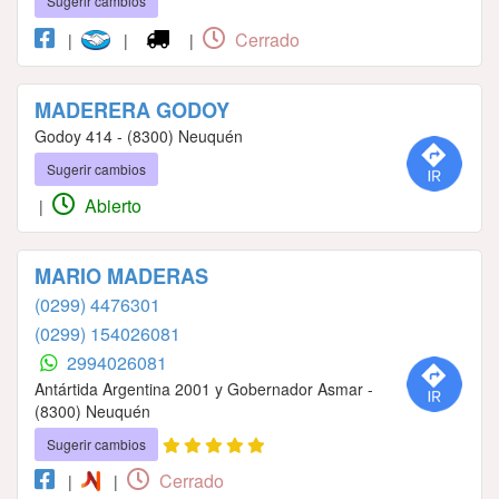
Sugerir cambios
Cerrado
|
|
|
MADERERA GODOY
Godoy 414 - (8300) Neuquén
Sugerir cambios
Abierto
|
MARIO MADERAS
(0299) 4476301
(0299) 154026081
2994026081
Antártida Argentina 2001 y Gobernador Asmar -
(8300) Neuquén
Sugerir cambios
Cerrado
|
|