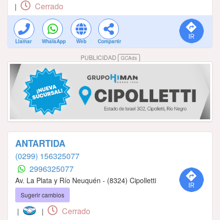
Cerrado
|
Llamar
WhatsApp
Web
Compartir
PUBLICIDAD
GCAds
ANTARTIDA
(0299) 156325077
2996325077
Av. La Plata y Río Neuquén - (8324) Cipolletti
Sugerir cambios
Cerrado
|
|