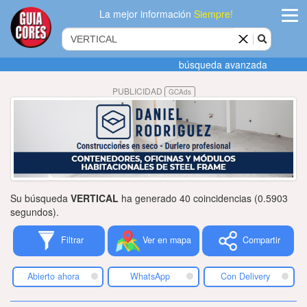
La mejor información
Siempre!
ingres
búsqueda avanzada
Agregar
PUBLICIDAD
GCAds
empres
Actualiza
datos
Publicida
Su búsqueda
VERTICAL
ha generado 40 coincidencias (0.5903
Radio
segundos).
Filtrar
Ver en mapa
Compartir
Tiendacore
Contacteno
Abierto ahora
WhatsApp
Con Delivery