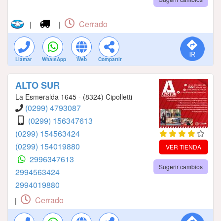
Cerrado
|
|
Llamar
WhatsApp
Web
Compartir
ALTO SUR
La Esmeralda 1645 - (8324) Cipolletti
(0299) 4793087
(0299) 156347613
(0299) 154563424
(0299) 154019880
VER TIENDA
2996347613
Sugerir cambios
2994563424
2994019880
Cerrado
|