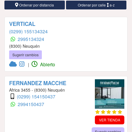
Ordenar por distancia
Ordenar por calle
a-z
VERTICAL
(0299) 155134324
2995134324
(8300) Neuquén
Sugerir cambios
Abierto
|
FERNANDEZ MACCHE
Africa 3455 - (8300) Neuquén
(0299) 154150437
2994150437
VER TIENDA
Sugerir cambios