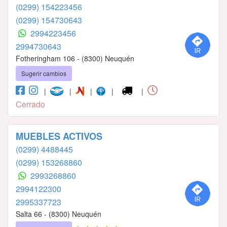
(0299) 154223456
(0299) 154730643
2994223456
2994730643
Fotheringham 106 - (8300) Neuquén
Sugerir cambios
|
|
|
|
|
Cerrado
MUEBLES ACTIVOS
(0299) 4488445
(0299) 153268860
2993268860
2994122300
2995337723
Salta 66 - (8300) Neuquén