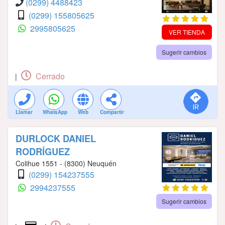
(0299) 4488423
(0299) 155805625
2995805625
VER TIENDA
Sugerir cambios
Cerrado
|
Llamar
WhatsApp
Web
Compartir
DURLOCK DANIEL
RODRÍGUEZ
Colihue 1551 - (8300) Neuquén
(0299) 154237555
2994237555
Sugerir cambios