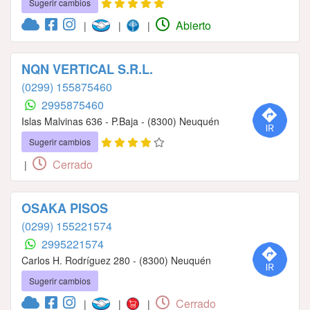
Sugerir cambios
Abierto
|
|
|
NQN VERTICAL S.R.L.
(0299) 155875460
2995875460
Islas Malvinas 636 - P.Baja - (8300) Neuquén
Sugerir cambios
Cerrado
|
OSAKA PISOS
(0299) 155221574
2995221574
Carlos H. Rodríguez 280 - (8300) Neuquén
Sugerir cambios
Cerrado
|
|
|