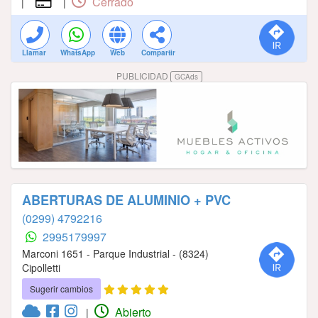
Cerrado
|
|
Llamar
WhatsApp
Web
Compartir
PUBLICIDAD
GCAds
ABERTURAS DE ALUMINIO + PVC
(0299) 4792216
2995179997
Marconi 1651 - Parque Industrial - (8324)
Cipolletti
Sugerir cambios
Abierto
|