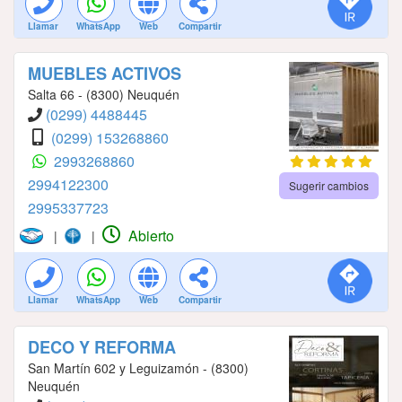
Llamar
WhatsApp
Web
Compartir
MUEBLES ACTIVOS
Salta 66 - (8300) Neuquén
(0299) 4488445
(0299) 153268860
2993268860
2994122300
Sugerir cambios
2995337723
Abierto
|
|
Llamar
WhatsApp
Web
Compartir
DECO Y REFORMA
San Martín 602 y Leguizamón - (8300)
Neuquén