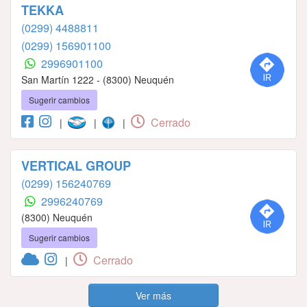
TEKKA
(0299) 4488811
(0299) 156901100
2996901100
San Martín 1222 - (8300) Neuquén
Sugerir cambios
Cerrado
|
|
|
VERTICAL GROUP
(0299) 156240769
2996240769
(8300) Neuquén
Sugerir cambios
Cerrado
|
Ver más