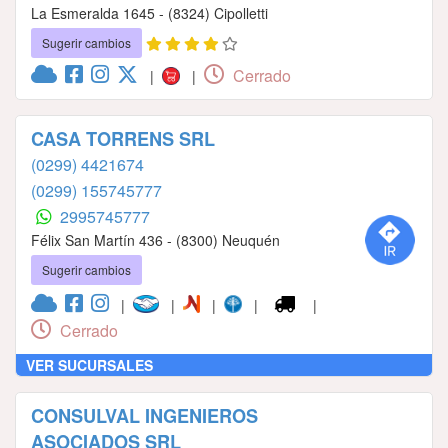
La Esmeralda 1645 - (8324) Cipolletti
Sugerir cambios
Cerrado
|
|
CASA TORRENS SRL
(0299) 4421674
(0299) 155745777
2995745777
Félix San Martín 436 - (8300) Neuquén
Sugerir cambios
|
|
|
|
|
Cerrado
VER SUCURSALES
CONSULVAL INGENIEROS
ASOCIADOS SRL