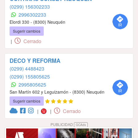
(0299) 156302233
2996302233
Elordi 330 - (8300) Neuquén
Sugerir cambios
Cerrado
|
DECO Y REFORMA
(0299) 4488423
(0299) 155805625
2995805625
San Martín 602 y Leguizamón - (8300) Neuquén
Sugerir cambios
Cerrado
|
|
PUBLICIDAD
GCAds