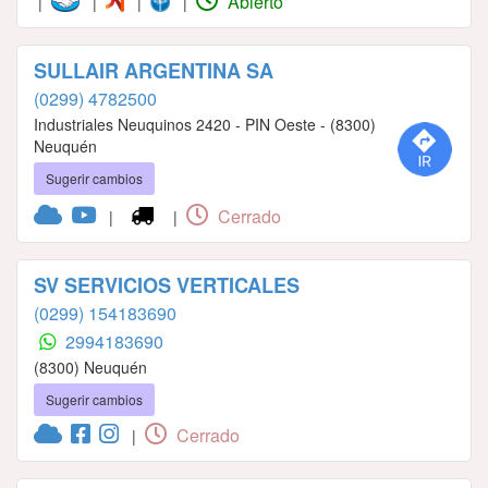
Abierto
|
|
|
|
SULLAIR ARGENTINA SA
(0299) 4782500
Industriales Neuquinos 2420 - PIN Oeste - (8300)
Neuquén
Sugerir cambios
Cerrado
|
|
SV SERVICIOS VERTICALES
(0299) 154183690
2994183690
(8300) Neuquén
Sugerir cambios
Cerrado
|