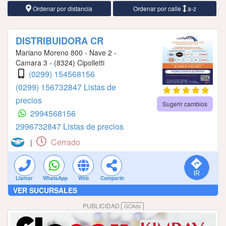
Ordenar por distancia
Ordenar por calle
a-z
DISTRIBUIDORA CR
Mariano Moreno 800 - Nave 2 -
Camara 3 - (8324) Cipolletti
(0299) 154568156
(0299) 156732847 Listas de
precios
Sugerir cambios
2994568156
2996732847 Listas de precios
Cerrado
|
Llamar
WhatsApp
Web
Compartir
VER SUCURSALES
PUBLICIDAD
GCAds