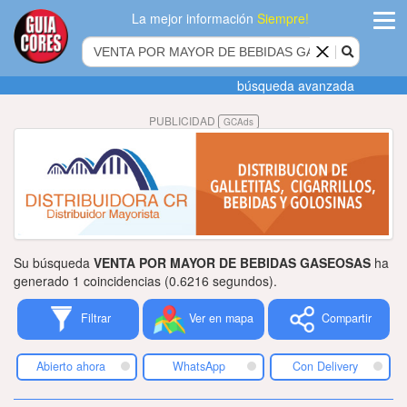
La mejor información
Siempre!
ingres
búsqueda avanzada
Agregar
PUBLICIDAD
GCAds
empres
Actualiza
datos
Publicida
Su búsqueda
VENTA POR MAYOR DE BEBIDAS GASEOSAS
ha
Radio
generado 1 coincidencias (0.6216 segundos).
Filtrar
Ver en mapa
Compartir
Tiendacore
Contacteno
Abierto ahora
WhatsApp
Con Delivery