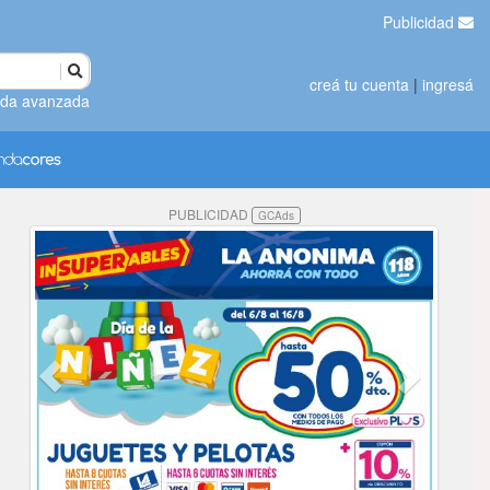
Publicidad
creá tu cuenta
|
ingresá
da avanzada
PUBLICIDAD
GCAds