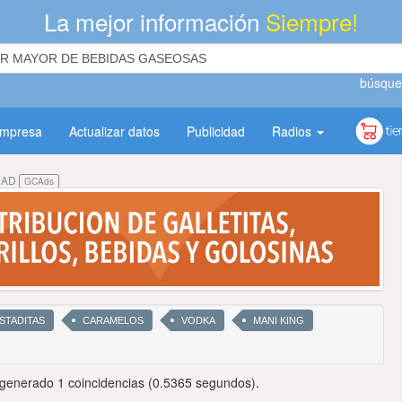
La mejor información
Siempre!
búsque
empresa
Actualizar datos
Publicidad
Radios
DAD
GCAds
STADITAS
CARAMELOS
VODKA
MANI KING
generado 1 coincidencias (0.5365 segundos).