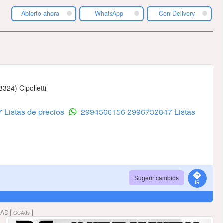
Abierto ahora
WhatsApp
Con Delivery
324) Cipolletti
 Listas de precios
2994568156
2996732847 Listas
Sugerir cambios
DAD
GCAds