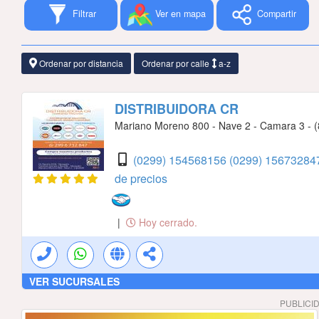
Filtrar
Ver en mapa
Compartir
Ordenar por distancia
Ordenar por calle
a-z
DISTRIBUIDORA CR
Mariano Moreno 800 - Nave 2 - Camara 3 - (8
(0299) 154568156
(0299) 156732847
de precios
|
Hoy cerrado.
VER SUCURSALES
PUBLICI