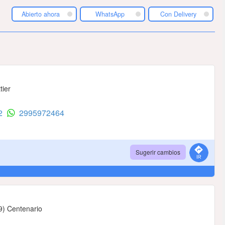
Abierto ahora
WhatsApp
Con Delivery
tier
62
2995972464
Sugerir cambios
09) Centenario