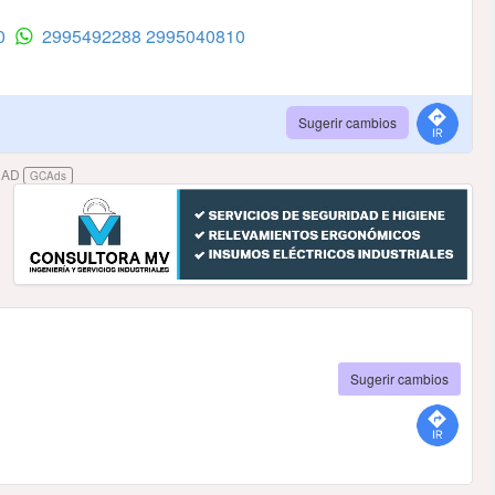
10
2995492288
2995040810
Sugerir cambios
DAD
GCAds
Sugerir cambios