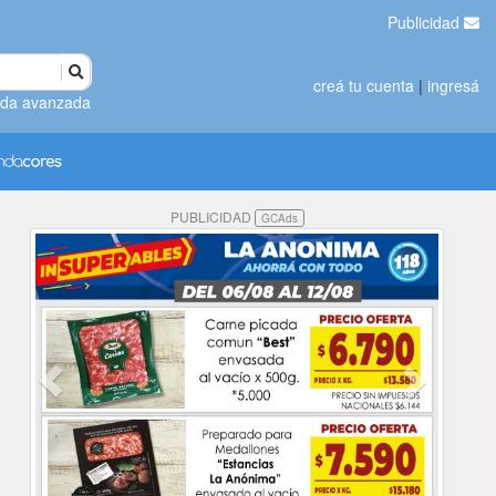
Publicidad
creá tu cuenta
|
ingresá
da avanzada
PUBLICIDAD
GCAds