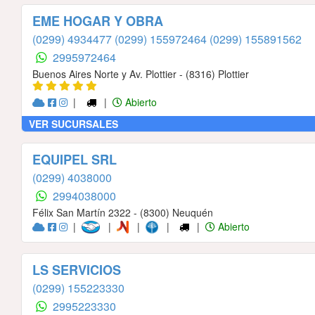
EME HOGAR Y OBRA
(0299) 4934477
(0299) 155972464
(0299) 155891562
2995972464
Buenos Aires Norte y Av. Plottier - (8316) Plottier
|
|
Abierto
VER SUCURSALES
EQUIPEL SRL
(0299) 4038000
2994038000
Félix San Martín 2322 - (8300) Neuquén
|
|
|
|
|
Abierto
LS SERVICIOS
(0299) 155223330
2995223330