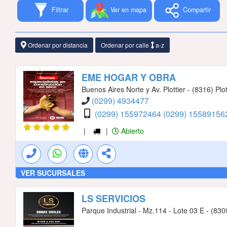
Filtrar
Ver en mapa
Compartir
Ordenar por distancia
Ordenar por calle
a-z
EME HOGAR Y OBRA
Buenos Aires Norte y Av. Plottier - (8316) Plot
(0299) 4934477
(0299) 155972464
(0299) 1558915
|
|
Abierto
VER SUCURSALES
LS SERVICIOS
Parque Industrial - Mz.114 - Lote 03 E - (83