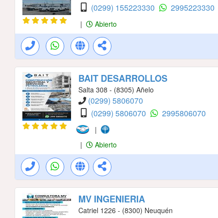
(0299) 155223330
2995223330
|
Abierto
BAIT DESARROLLOS
Salta 308 - (8305) Añelo
(0299) 5806070
(0299) 5806070
2995806070
|
|
Abierto
MV INGENIERIA
Catriel 1226 - (8300) Neuquén