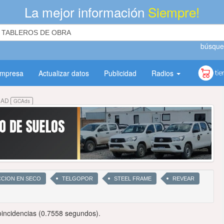
La mejor información
Siempre!
búsque
empresa
Actualizar datos
Publicidad
Radios
DAD
GCAds
CCION EN SECO
TELGOPOR
STEEL FRAME
REVEAR
incidencias (0.7558 segundos).