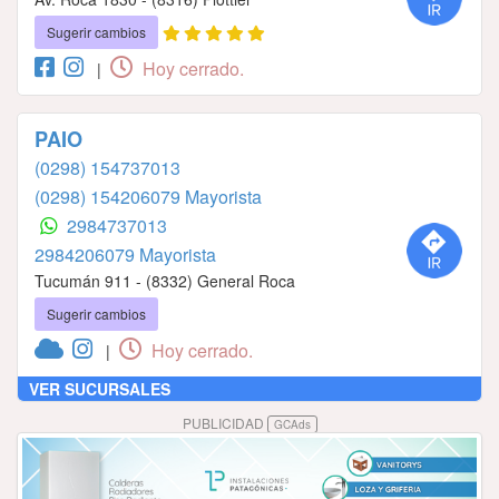
Sugerir cambios
Hoy cerrado.
|
PAIO
(0298) 154737013
(0298) 154206079 Mayorista
2984737013
2984206079 Mayorista
Tucumán 911 - (8332) General Roca
Sugerir cambios
Hoy cerrado.
|
VER SUCURSALES
PUBLICIDAD
GCAds