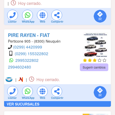
Hoy cerrado.
|
Llamar
WhatsApp
Web
Compartir
PIRE RAYEN - FIAT
Perticone 905 - (8300) Neuquén
(0299) 4420999
(0299) 155322802
2995322802
2994602480
Sugerir cambios
Hoy cerrado.
|
|
Llamar
WhatsApp
Web
Compartir
VER SUCURSALES