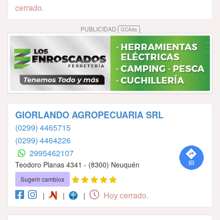
cerrado.
PUBLICIDAD
GCAds
GIORLANDO AGROPECUARIA SRL
(0299) 4465715
(0299) 4464226
2995462107
Teodoro Planas 4341 - (8300) Neuquén
Sugerir cambios
Hoy cerrado.
|
|
|