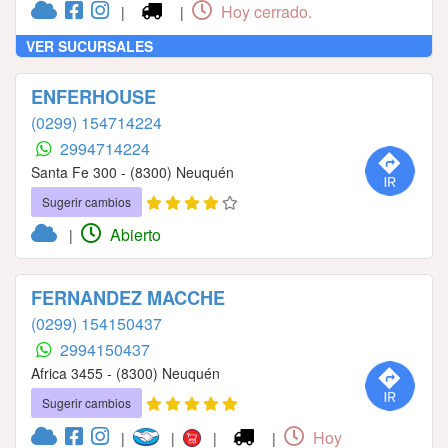
Hoy cerrado.
|
|
VER SUCURSALES
ENFERHOUSE
(0299) 154714224
2994714224
Santa Fe 300 - (8300) Neuquén
Sugerir cambios
Abierto
|
FERNANDEZ MACCHE
(0299) 154150437
2994150437
Africa 3455 - (8300) Neuquén
Sugerir cambios
Hoy
|
|
|
|