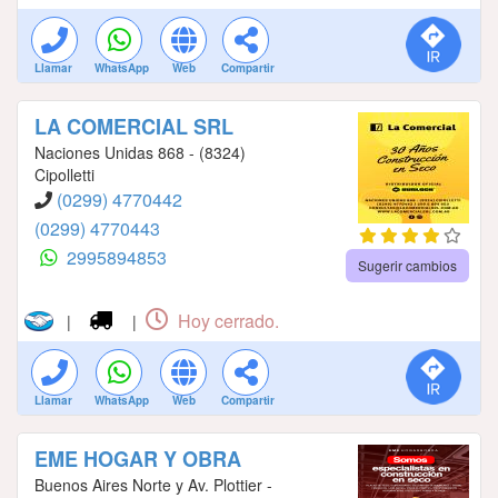
Llamar
WhatsApp
Web
Compartir
LA COMERCIAL SRL
Naciones Unidas 868 - (8324)
Cipolletti
(0299) 4770442
(0299) 4770443
2995894853
Sugerir cambios
Hoy cerrado.
|
|
Llamar
WhatsApp
Web
Compartir
EME HOGAR Y OBRA
Buenos Aires Norte y Av. Plottier -