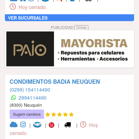
Hoy cerrado.
VER SUCURSALES
PUBLICIDAD
GCAds
CONDIMENTOS BADIA NEUQUEN
(0299) 154114490
2994114490
(8300) Neuquén
Sugerir cambios
Hoy
|
|
|
|
cerrado.