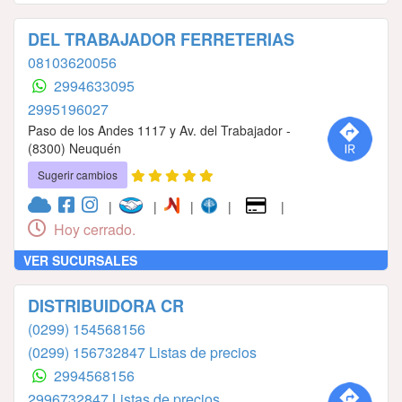
DEL TRABAJADOR FERRETERIAS
08103620056
2994633095
2995196027
Paso de los Andes 1117 y Av. del Trabajador -
(8300) Neuquén
Sugerir cambios
|
|
|
|
|
Hoy cerrado.
VER SUCURSALES
DISTRIBUIDORA CR
(0299) 154568156
(0299) 156732847 Listas de precios
2994568156
2996732847 Listas de precios