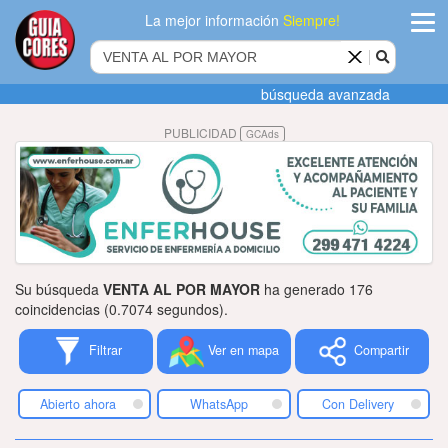
La mejor información
Siempre!
ingres
búsqueda avanzada
Agregar
PUBLICIDAD
GCAds
empres
Actualiza
datos
Publicida
Su búsqueda
VENTA AL POR MAYOR
ha generado 176
Radio
coincidencias (0.7074 segundos).
Filtrar
Ver en mapa
Compartir
Tiendacore
Contacteno
Abierto ahora
WhatsApp
Con Delivery