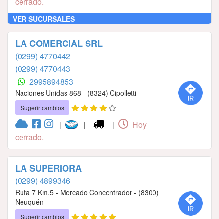
cerrado.
VER SUCURSALES
LA COMERCIAL SRL
(0299) 4770442
(0299) 4770443
2995894853
Naciones Unidas 868 - (8324) Cipolletti
Sugerir cambios
Hoy
|
|
|
cerrado.
LA SUPERIORA
(0299) 4899346
Ruta 7 Km.5 - Mercado Concentrador - (8300)
Neuquén
Sugerir cambios