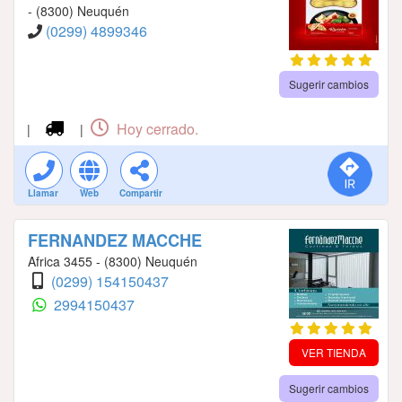
- (8300) Neuquén
(0299) 4899346
Sugerir cambios
Hoy cerrado.
|
|
Llamar
Web
Compartir
FERNANDEZ MACCHE
Africa 3455 - (8300) Neuquén
(0299) 154150437
2994150437
VER TIENDA
Sugerir cambios