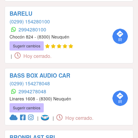
BARELU
(0299) 154280100
2994280100
Chocón 824 - (8300) Neuquén
Sugerir cambios
Hoy cerrado.
|
BASS BOX AUDIO CAR
(0299) 154278048
2994278048
Linares 1608 - (8300) Neuquén
Sugerir cambios
Hoy cerrado.
|
|
BRONPLAST SRL