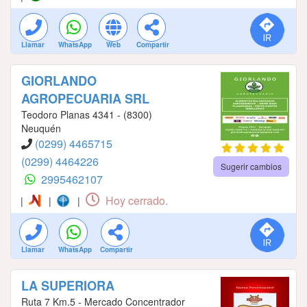
Llamar
WhatsApp
Web
Compartir
GIORLANDO
AGROPECUARIA SRL
Teodoro Planas 4341 - (8300)
Neuquén
(0299) 4465715
(0299) 4464226
Sugerir cambios
2995462107
Hoy cerrado.
|
|
|
Llamar
WhatsApp
Compartir
LA SUPERIORA
Ruta 7 Km.5 - Mercado Concentrador