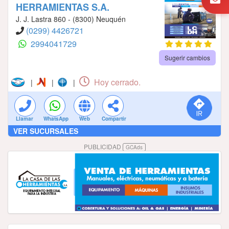
HERRAMIENTAS S.A.
J. J. Lastra 860 - (8300) Neuquén
(0299) 4426721
2994041729
Sugerir cambios
Hoy cerrado.
|
|
|
Llamar
WhatsApp
Web
Compartir
VER SUCURSALES
PUBLICIDAD
GCAds