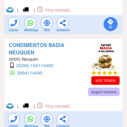
Hoy cerrado.
|
|
Llamar
WhatsApp
Web
Compartir
CONDIMENTOS BADIA
NEUQUEN
(8300) Neuquén
(0299) 154114490
2994114490
VER TIENDA
Sugerir cambios
Hoy cerrado.
|
|
Llamar
WhatsApp
Web
Compartir