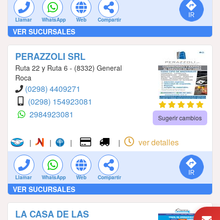
Llamar
WhatsApp
Web
Compartir
VER SUCURSALES
PERAZZOLI SRL
Ruta 22 y Ruta 6 - (8332) General
Roca
(0298) 4409271
(0298) 154923081
2984923081
Sugerir cambios
ver detalles
|
|
|
|
Llamar
WhatsApp
Web
Compartir
VER SUCURSALES
LA CASA DE LAS