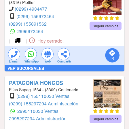
(8316) Plottier
(0299) 4934477
(0299) 155972464
(0299) 155891562
Sugerir cambios
2995972464
Hoy cerrado.
|
|
Llamar
WhatsApp
Web
Compartir
VER SUCURSALES
PATAGONIA HONGOS
Elías Sapag 1564 - (8309) Centenario
(0299) 155110030 Ventas
(0299) 155297294 Administración
2995110030 Ventas
2995297294 Administración
Sugerir cambios