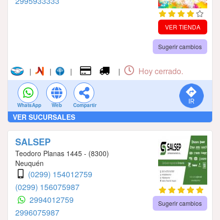
2995933333
VER TIENDA
Sugerir cambios
Hoy cerrado.
|
|
|
|
WhatsApp
Web
Compartir
VER SUCURSALES
SALSEP
Teodoro Planas 1445 - (8300)
Neuquén
(0299) 154012759
(0299) 156075987
2994012759
Sugerir cambios
2996075987