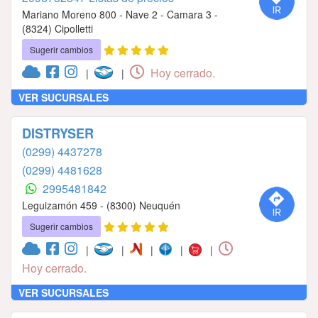
Mariano Moreno 800 - Nave 2 - Camara 3 -
(8324) Cipolletti
Sugerir cambios
Hoy cerrado.
|
|
VER SUCURSALES
DISTRYSER
(0299) 4437278
(0299) 4481628
2995481842
Leguizamón 459 - (8300) Neuquén
Sugerir cambios
|
|
|
|
|
Hoy cerrado.
VER SUCURSALES