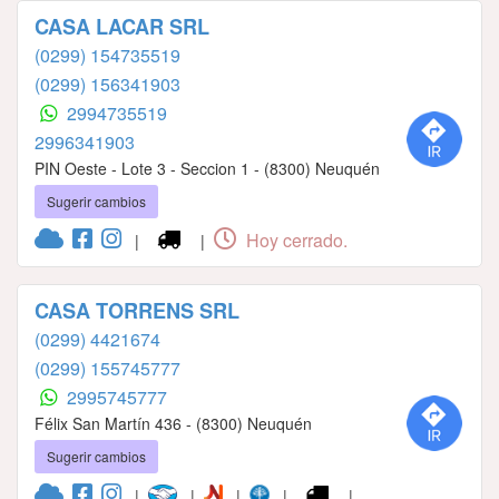
CASA LACAR SRL
(0299) 154735519
(0299) 156341903
2994735519
2996341903
PIN Oeste - Lote 3 - Seccion 1 - (8300) Neuquén
Sugerir cambios
Hoy cerrado.
|
|
CASA TORRENS SRL
(0299) 4421674
(0299) 155745777
2995745777
Félix San Martín 436 - (8300) Neuquén
Sugerir cambios
|
|
|
|
|