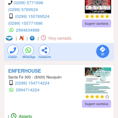
(0299) 5771696
(0299) 5769524
(0299) 155769524
(0299) 155771696
Sugerir cambios
2994634988
Hoy cerrado.
|
|
|
Llamar
WhatsApp
Compartir
ENFERHOUSE
Santa Fe 300 - (8300) Neuquén
(0299) 154714224
2994714224
Sugerir cambios
Abierto
|