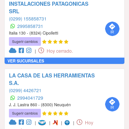
INSTALACIONES PATAGONICAS
SRL
(0299) 155858731
2995858731
Italia 130 - (8324) Cipolletti
Sugerir cambios
Hoy cerrado.
|
VER SUCURSALES
LA CASA DE LAS HERRAMIENTAS
S.A.
(0299) 4426721
2994041729
J. J. Lastra 860 - (8300) Neuquén
Sugerir cambios
Hoy
|
|
|
|