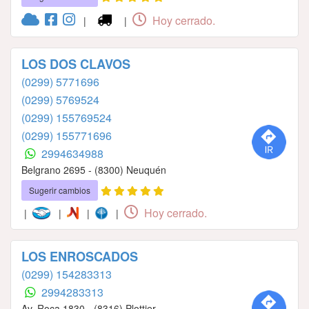
Hoy cerrado.
|
|
LOS DOS CLAVOS
(0299) 5771696
(0299) 5769524
(0299) 155769524
(0299) 155771696
2994634988
Belgrano 2695 - (8300) Neuquén
Sugerir cambios
Hoy cerrado.
|
|
|
|
LOS ENROSCADOS
(0299) 154283313
2994283313
Av. Roca 1830 - (8316) Plottier