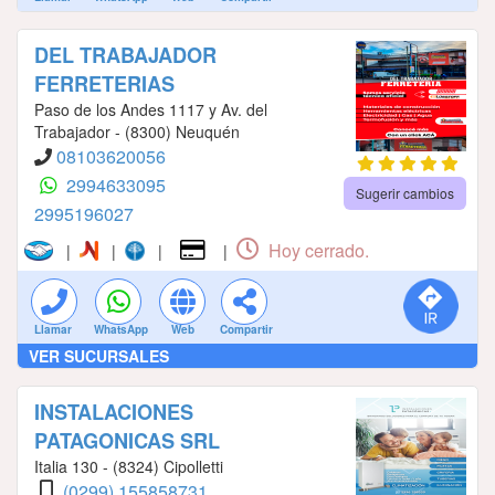
DEL TRABAJADOR
FERRETERIAS
Paso de los Andes 1117 y Av. del
Trabajador - (8300) Neuquén
08103620056
2994633095
Sugerir cambios
2995196027
Hoy cerrado.
|
|
|
|
Llamar
WhatsApp
Web
Compartir
VER SUCURSALES
INSTALACIONES
PATAGONICAS SRL
Italia 130 - (8324) Cipolletti
(0299) 155858731