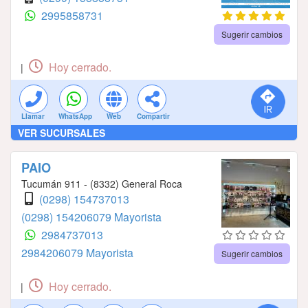
2995858731
Sugerir cambios
Hoy cerrado.
|
Llamar
WhatsApp
Web
Compartir
VER SUCURSALES
PAIO
Tucumán 911 - (8332) General Roca
(0298) 154737013
(0298) 154206079 Mayorista
2984737013
2984206079 Mayorista
Sugerir cambios
Hoy cerrado.
|