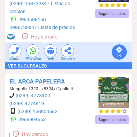
(0299) 156732847 Listas de
precios
Sugerir cambios
2994568156
2996732847 Listas de precios
Hoy cerrado.
|
Llamar
WhatsApp
Web
Compartir
VER SUCURSALES
EL ARCA PAPELERA
Mengelle 1320 - (8324) Cipolletti
(0299) 4778400
(0299) 4774619
(0299) 156904552
2996904552
Sugerir cambios
Hoy cerrado.
|