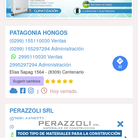
PATAGONIA HONGOS
(0299) 155110030 Ventas
(0299) 155297294 Administración
2995110030 Ventas
2995297294 Administración
Elías Sapag 1564 - (8309) Centenario
Sugerir cambios
Hoy cerrado.
|
PERAZZOLI SRL
(0298) 4409271
(0298) 154923081
2984923081