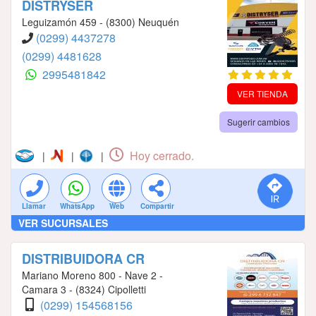
DISTRYSER
Leguizamón 459 - (8300) Neuquén
(0299) 4437278
(0299) 4481628
2995481842
VER TIENDA
Sugerir cambios
Hoy cerrado.
|
|
|
Llamar
WhatsApp
Web
Compartir
VER SUCURSALES
DISTRIBUIDORA CR
Mariano Moreno 800 - Nave 2 -
Camara 3 - (8324) Cipolletti
(0299) 154568156