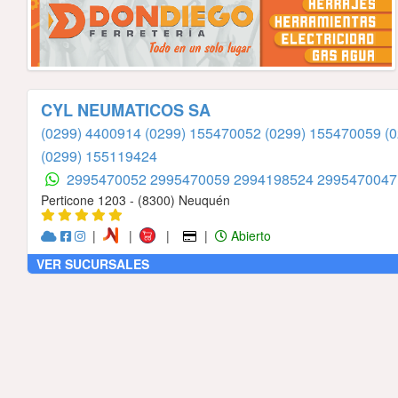
CYL NEUMATICOS SA
(0299) 4400914
(0299) 155470052
(0299) 155470059
(
(0299) 155119424
2995470052
2995470059
2994198524
299547004
Perticone 1203 - (8300) Neuquén
|
|
|
|
Abierto
VER SUCURSALES