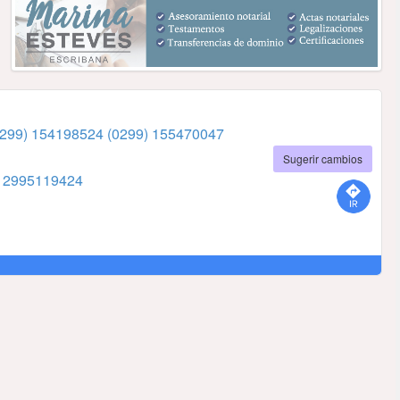
0299) 154198524
(0299) 155470047
Sugerir cambios
7
2995119424