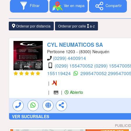
Filtrar
Ver en mapa
Compartir
Ordenar por distancia
Ordenar por calle
a-z
CYL NEUMATICOS SA
Perticone 1203 - (8300) Neuquén
(0299) 4400914
(0299) 155470052
(0299) 1554700
155119424
2995470052
29954700
|
|
|
Abierto
VER SUCURSALES
PUBLICI