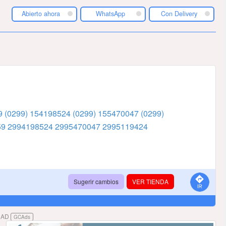
Abierto ahora
WhatsApp
Con Delivery
59
(0299) 154198524
(0299) 155470047
(0299)
59
2994198524
2995470047
2995119424
Sugerir cambios
VER TIENDA
DAD
GCAds