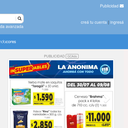
Publicidad
creá tu cuenta
|
ingresá
da avanzada
PUBLICIDAD
GCAds