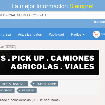
La mejor información
Siempre!
búsque
empresa
Actualizar datos
Publicidad
Radios
DAD
GCAds
PININFARINA SPORT
PININFARINA HP
VA AR-360
PRESTIVA
ado 1 coincidencias (0.5612 segundos).