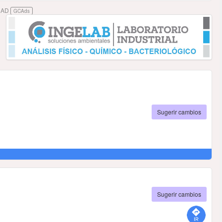
DAD
GCAds
Sugerir cambios
Sugerir cambios