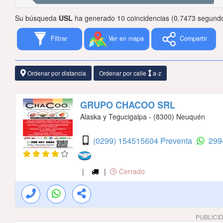
Su búsqueda
USL
ha generado 10 coincidencias (0.7473 segundo
Filtrar
Ver en mapa
Compartir
Ordenar por distancia
Ordenar por calle
a-z
GRUPO CHACOO SRL
Alaska y Tegucigalpa - (8300) Neuquén
(0299) 154515604 Preventa
299
|
|
Cerrado
PUBLICI