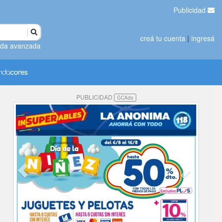
Publicidad
creá tu cuenta
|
ingresá
da avanzada
PUBLICIDAD
GCAds