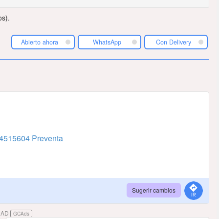
s).
Abierto ahora
WhatsApp
Con Delivery
4515604 Preventa
Sugerir cambios
DAD
GCAds