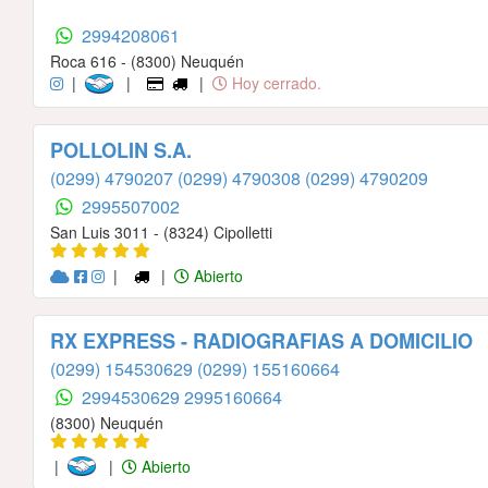
2994208061
Roca 616 - (8300) Neuquén
|
|
|
Hoy cerrado.
POLLOLIN S.A.
(0299) 4790207
(0299) 4790308
(0299) 4790209
2995507002
San Luis 3011 - (8324) Cipolletti
|
|
Abierto
RX EXPRESS - RADIOGRAFIAS A DOMICILIO
(0299) 154530629
(0299) 155160664
2994530629
2995160664
(8300) Neuquén
|
|
Abierto