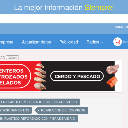
La mejor información
Siempre!
búsque
empresa
Actualizar datos
Publicidad
Radios
DAD
GCAds
 EN PLASTICO REFORZADO CON FIBRA DE VIDRIO
ESTACIONAMIENTOS
REPARACION DE HORMIGON
EN PLASTICO REFORZADO CON FIBRA DE VIDRIO