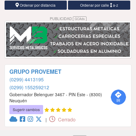
Ordenar por distancia
Ordenar por calle
a-z
PUBLICIDAD
GCAds
GRUPO PROVEMET
(0299) 4413195
(0299) 155259212
Gobernador Belenguer 3467 - PIN Este - (8300)
Neuquén
Sugerir cambios
Cerrado
|