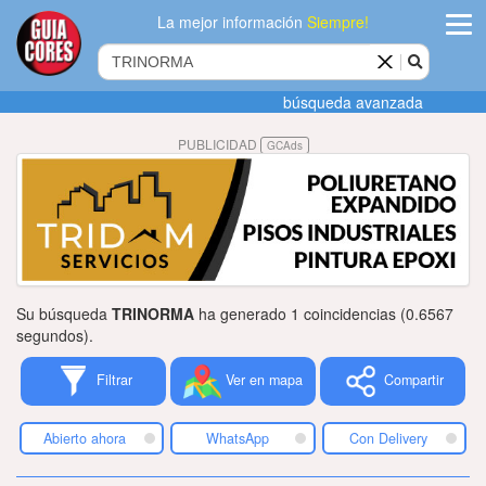
La mejor información
Siempre!
ingres
búsqueda avanzada
Agregar
PUBLICIDAD
GCAds
empres
Actualiza
datos
Publicida
Su búsqueda
TRINORMA
ha generado 1 coincidencias (0.6567
Radio
segundos).
Filtrar
Ver en mapa
Compartir
Tiendacore
Contacteno
Abierto ahora
WhatsApp
Con Delivery