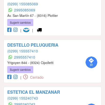
(0299) 155085069
2995085069
Av. San Martín 67 - (8316) Plottier
Sugerir cambios
|
|
DESTELLO PELUQUERIA
(0299) 155557410
2995557410
Yrigoyen 844 - (8324) Cipolletti
Sugerir cambios
Cerrado
|
ESTETICA EL MANZANAR
(0299) 155240743
2995240743