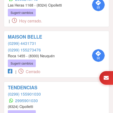
Las Heras 1168 - (8324) Cipolletti
Sugerir cambios
Hoy cerrado.
|
MAISON BELLE
(0299) 4431731
(0299) 155273476
Roca 1455 - (8300) Neuquén
Sugerir cambios
Cerrado
|
TENDENCIAS
(0299) 155901030
2995901030
(8324) Cipolletti