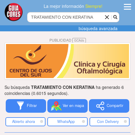
La mejor información
Siempre!
ingres
búsqueda avanzada
Agregar
PUBLICIDAD
GCAds
empres
Actualiza
datos
Publicida
Su búsqueda
TRATAMIENTO CON KERATINA
ha generado 6
Radio
coincidencias (0.6015 segundos).
Filtrar
Ver en mapa
Compartir
Tiendacore
Contacteno
Abierto ahora
WhatsApp
Con Delivery