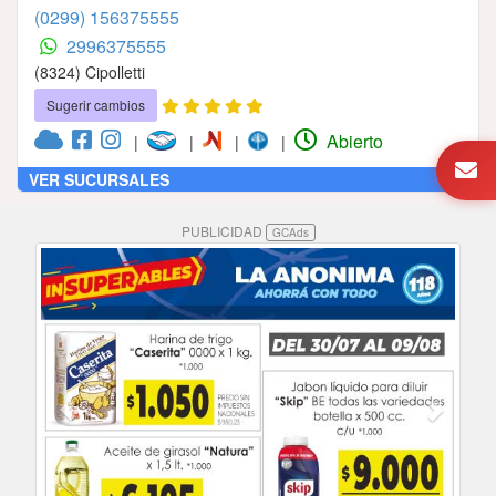
(0299) 156375555
2996375555
(8324) Cipolletti
Sugerir cambios
Abierto
|
|
|
|
VER SUCURSALES
PUBLICIDAD
GCAds