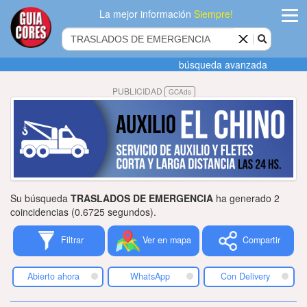
La mejor información
Siempre!
ingres
búsqueda avanzada
Agregar
PUBLICIDAD
GCAds
empres
Actualiza
datos
Publicida
Su búsqueda
TRASLADOS DE EMERGENCIA
ha generado 2
Radio
coincidencias (0.6725 segundos).
Filtrar
Ver en mapa
Compartir
Tiendacore
Contacteno
Abierto ahora
WhatsApp
Con Delivery