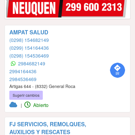
AMPAT SALUD
(0298) 154682149
(0299) 154164436
(0298) 154536469
2984682149
2994164436
2984536469
Artigas 644 - (8332) General Roca
Sugerir cambios
Abierto
|
FJ SERVICIOS, REMOLQUES,
AUXILIOS Y RESCATES