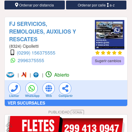
Ordenar por distancia
Ordenar por calle
a-z
FJ SERVICIOS,
REMOLQUES, AUXILIOS Y
RESCATES
(8324) Cipolletti
(0299) 156375555
2996375555
Sugerir cambios
Abierto
|
|
|
Llamar
WhatsApp
Web
Compartir
VER SUCURSALES
PUBLICIDAD
GCAds