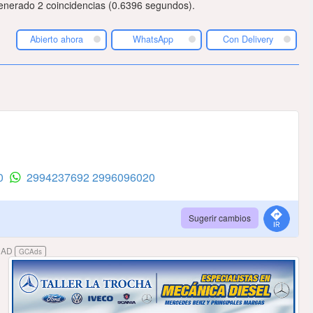
nerado 2 coincidencias (0.6396 segundos).
Abierto ahora
WhatsApp
Con Delivery
20
2994237692
2996096020
Sugerir cambios
DAD
GCAds