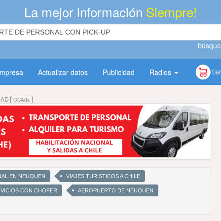
La mejor información
Siempre!
búsque
empresa
Actualizar datos
Publicidad
Radios
DAD
GCAds
NAL EN NEUQUEN
VIAJES TURISTICOS A CHILE
VICIOS CON CHOFER
AEROPUERTO DE NEUQUEN