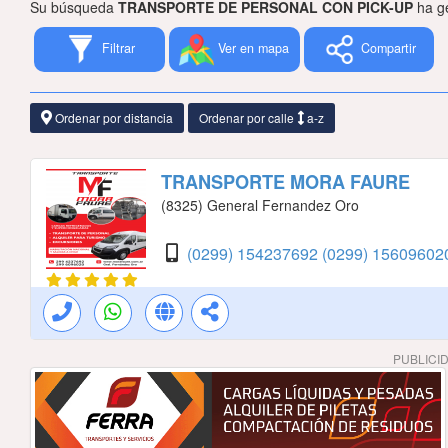
Su búsqueda
TRANSPORTE DE PERSONAL CON PICK-UP
ha ge
Filtrar
Ver en mapa
Compartir
Ordenar por distancia
Ordenar por calle
a-z
TRANSPORTE MORA FAURE
(8325) General Fernandez Oro
(0299) 154237692
(0299) 1560960
PUBLICI