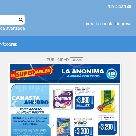
Publicidad
creá tu cuenta
|
ingresá
da avanzada
PUBLICIDAD
GCAds