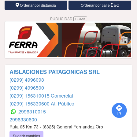
Ordenar por distancia
Ordenar por calle
a-z
PUBLICIDAD
GCAds
AISLACIONES PATAGONICAS SRL
(0299) 4996093
(0299) 4996500
(0299) 156310015 Comercial
(0299) 156330600 At. Público
2996310015
2996330600
Ruta 65 Km.73 - (8325) General Fernandez Oro
Sugerir cambios