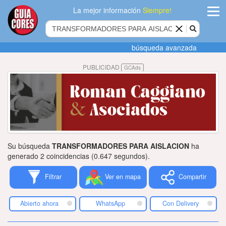
La mejor información
Siempre!
ingres
búsqueda avanzada
Agregar
PUBLICIDAD
GCAds
empres
Actualiza
datos
Publicida
Su búsqueda
TRANSFORMADORES PARA AISLACION
ha
Radio
generado 2 coincidencias (0.647 segundos).
Filtrar
Ver en mapa
Compartir
Tiendacore
Contacteno
Abierto ahora
WhatsApp
Con Delivery