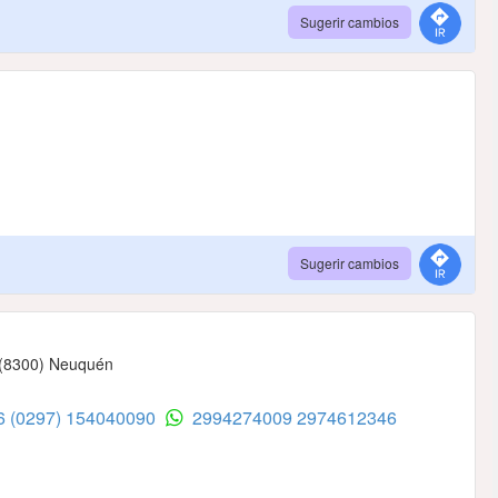
Sugerir cambios
Sugerir cambios
- (8300) Neuquén
46
(0297) 154040090
2994274009
2974612346