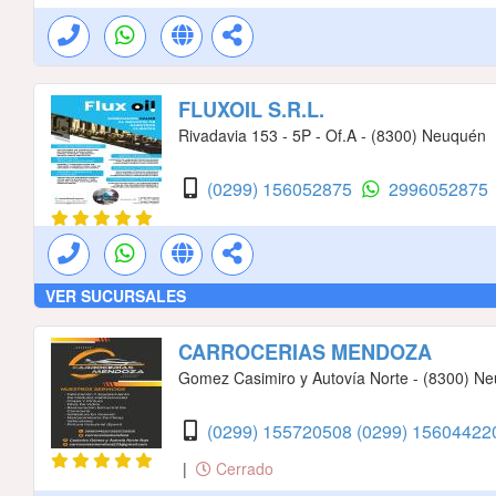
FLUXOIL S.R.L.
Rivadavia 153 - 5P - Of.A - (8300) Neuquén
(0299) 156052875
2996052875
VER SUCURSALES
CARROCERIAS MENDOZA
Gomez Casimiro y Autovía Norte - (8300) N
(0299) 155720508
(0299) 1560442
|
Cerrado