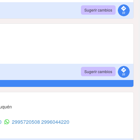
Sugerir cambios
Sugerir cambios
euquén
20
2995720508
2996044220