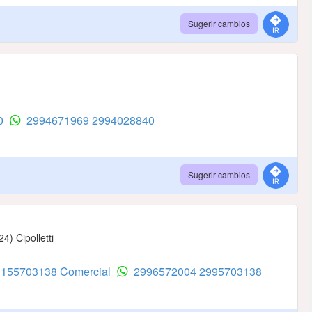
Sugerir cambios
40
2994671969
2994028840
Sugerir cambios
4) Cipolletti
 155703138 Comercial
2996572004
2995703138