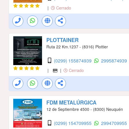
|
Cerrado
PLOTTAINER
Ruta 22 Km.1237 - (8316) Plottier
(0299) 155874939
2995874939
|
|
Cerrado
FDM METALÚRGICA
12 de Septiembre 4500 - (8300) Neuquén
(0299) 154709955
2994709955