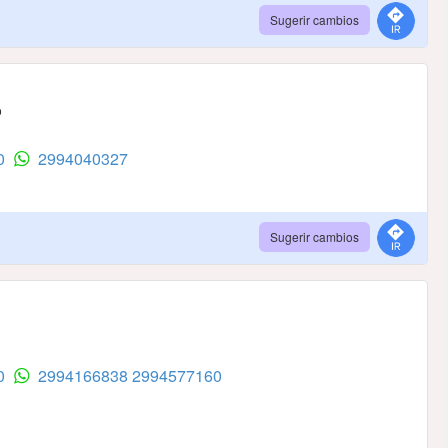
Sugerir cambios
o
20
2994040327
Sugerir cambios
60
2994166838
2994577160