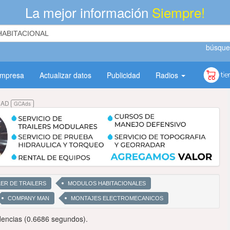
La mejor información
Siempre!
búsque
empresa
Actualizar datos
Publicidad
Radios
DAD
GCAds
LER DE TRAILERS
MODULOS HABITACIONALES
COMPANY MAN
MONTAJES ELECTROMECANICOS
encias (0.6686 segundos).