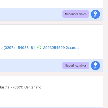
Sugerir cambios
te
(0297) 154938181
2993254599 Guardia
Sugerir cambios
ustrial - (8309) Centenario