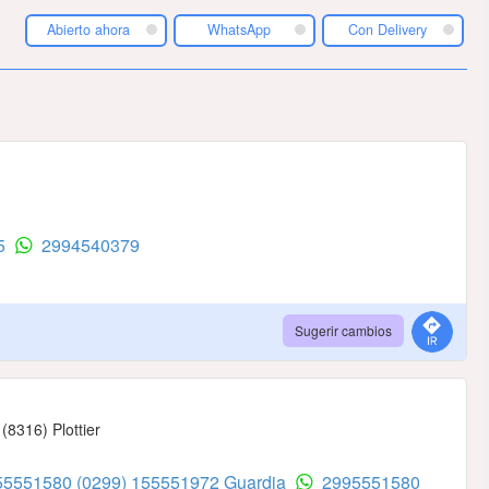
Abierto ahora
WhatsApp
Con Delivery
75
2994540379
Sugerir cambios
(8316) Plottier
155551580
(0299) 155551972 Guardia
2995551580