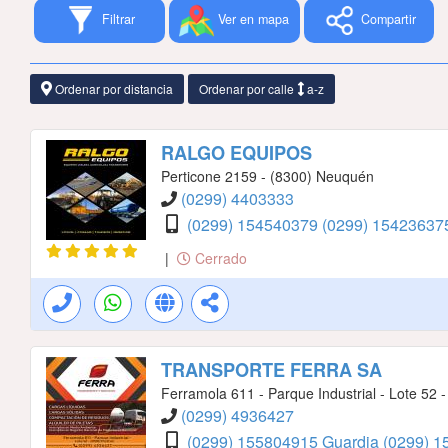
Filtrar
Ver en mapa
Compartir
Ordenar por distancia
Ordenar por calle
a-z
RALGO EQUIPOS
Perticone 2159 - (8300) Neuquén
(0299) 4403333
(0299) 154540379
(0299) 1542363
|
Cerrado
TRANSPORTE FERRA SA
Ferramola 611 - Parque Industrial - Lote 52 - 
(0299) 4936427
(0299) 155804915 Guardia
(0299) 