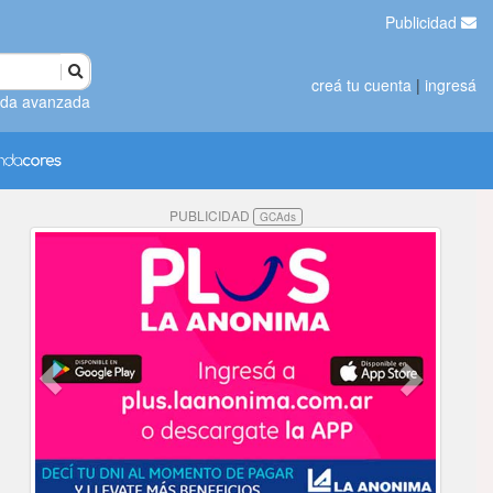
Publicidad
creá tu cuenta
|
ingresá
da avanzada
PUBLICIDAD
GCAds