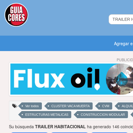
Agregar 
PUBLICI
Ver todos
CLUSTER VACA MUERTA
CVM
ALQUI
ESTRUCTURAS METALICAS
CONSTRUCCION MODULAR
Su búsqueda
TRAILER HABITACIONAL
ha generado 146 coincid