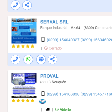
SERVAL SRL
Parque Industrial - Mz.64 - (8309) Centenari
(0299) 154040327
(0299) 1563460
|
Cerrado
PROVAL
(8300) Neuquén
(0299) 154166838
(0299) 1545771
|
|
Abierto