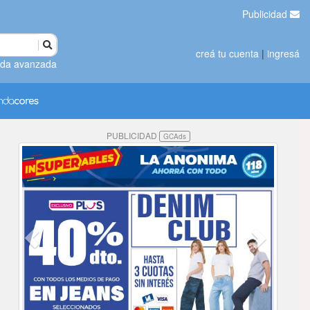
Publicidad
creá tu cuenta
|
ingresá
da avanzada
PUBLICIDAD
GCAds