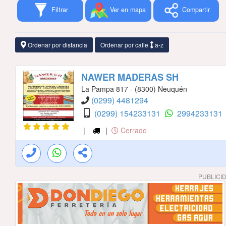
Filtrar
Ver en mapa
Compartir
Ordenar por distancia
Ordenar por calle
a-z
NAWER MADERAS SH
La Pampa 817 - (8300) Neuquén
(0299) 4481294
(0299) 154233131
2994233131
|
|
Cerrado
PUBLICI