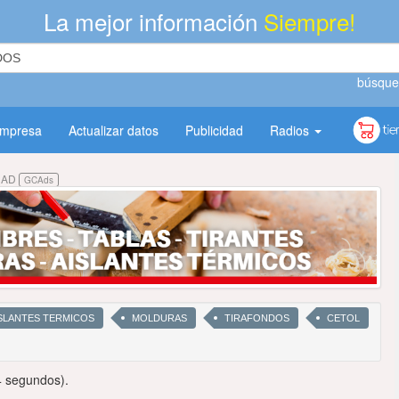
La mejor información
Siempre!
búsque
empresa
Actualizar datos
Publicidad
Radios
DAD
GCAds
SLANTES TERMICOS
MOLDURAS
TIRAFONDOS
CETOL
4 segundos).