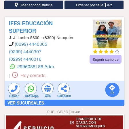
Ordenar por distancia
Ordenar por calle
a-z
IFES EDUCACIÓN
SUPERIOR
J. J. Lastra 5600 - (8300) Neuquén
(0299) 4440305
(0299) 4440307
(0299) 4440316
Sugerir cambios
2996088188 Adm.
Hoy cerrado.
|
Llamar
WhatsApp
Web
Compartir
VER SUCURSALES
PUBLICIDAD
GCAds