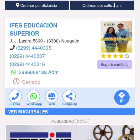
Ordenar por distancia
Ordenar por calle
a-z
IFES EDUCACIÓN
SUPERIOR
J. J. Lastra 5600 - (8300) Neuquén
(0299) 4440305
(0299) 4440307
(0299) 4440316
Sugerir cambios
2996088188 Adm.
Cerrado
|
Llamar
WhatsApp
Web
Compartir
VER SUCURSALES
PUBLICIDAD
GCAds