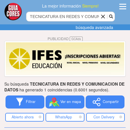
La mejor información
Siempre!
ingres
búsqueda avanzada
Agregar
PUBLICIDAD
GCAds
empres
Actualiza
datos
Publicida
Su búsqueda
TECNICATURA EN REDES Y COMUNICACION DE
Radio
DATOS
ha generado 1 coincidencias (0.6001 segundos).
Filtrar
Ver en mapa
Compartir
Tiendacore
Contacteno
Abierto ahora
WhatsApp
Con Delivery