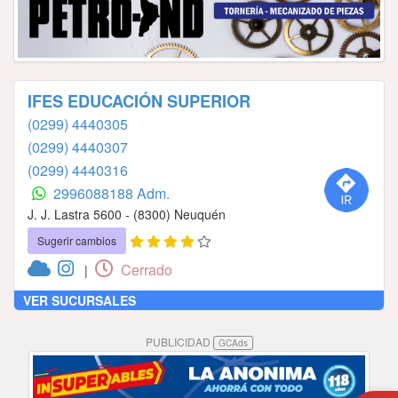
IFES EDUCACIÓN SUPERIOR
(0299) 4440305
(0299) 4440307
(0299) 4440316
2996088188 Adm.
J. J. Lastra 5600 - (8300) Neuquén
Sugerir cambios
Cerrado
|
VER SUCURSALES
PUBLICIDAD
GCAds