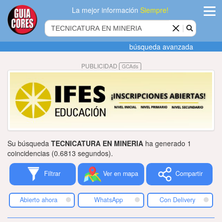
La mejor información
Siempre!
ingres
búsqueda avanzada
Agregar
PUBLICIDAD
GCAds
empres
Actualiza
datos
Publicida
Su búsqueda
TECNICATURA EN MINERIA
ha generado 1
Radio
coincidencias (0.6813 segundos).
Filtrar
Ver en mapa
Compartir
Tiendacore
Contacteno
Abierto ahora
WhatsApp
Con Delivery