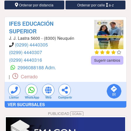
Ordenar por distancia
Ordenar por calle
a-z
IFES EDUCACIÓN
SUPERIOR
J. J. Lastra 5600 - (8300) Neuquén
(0299) 4440305
(0299) 4440307
(0299) 4440316
Sugerir cambios
2996088188 Adm.
Cerrado
|
Llamar
WhatsApp
Web
Compartir
VER SUCURSALES
PUBLICIDAD
GCAds