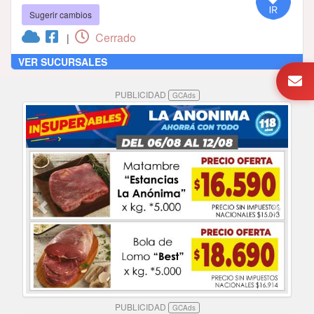
Sugerir cambios
Cerrado
|
VER SUCURSALES
PUBLICIDAD
GCAds
PUBLICIDAD
GCAds