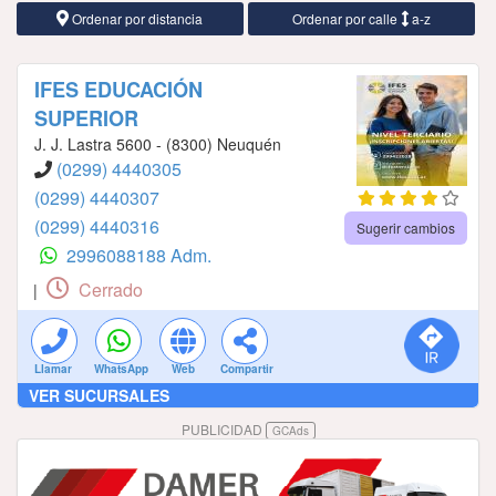
Ordenar por distancia
Ordenar por calle
a-z
IFES EDUCACIÓN
SUPERIOR
J. J. Lastra 5600 - (8300) Neuquén
(0299) 4440305
(0299) 4440307
(0299) 4440316
Sugerir cambios
2996088188 Adm.
Cerrado
|
Llamar
WhatsApp
Web
Compartir
VER SUCURSALES
PUBLICIDAD
GCAds