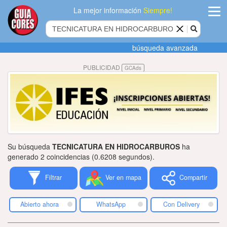
La mejor información
Siempre!
ingres
búsqueda avanzada
Agregar
PUBLICIDAD
GCAds
empres
Actualiza
datos
Publicida
Su búsqueda
TECNICATURA EN HIDROCARBUROS
ha
Radio
generado 2 coincidencias (0.6208 segundos).
Filtrar
Ver en mapa
Compartir
Tiendacore
Contacteno
Abierto ahora
WhatsApp
Con Delivery