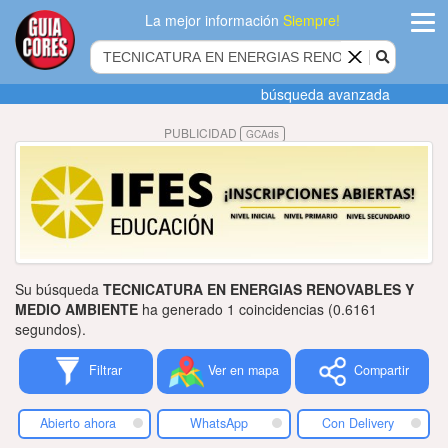
La mejor información
Siempre!
ingres
búsqueda avanzada
Agregar
PUBLICIDAD
GCAds
empres
Actualiza
datos
Publicida
Su búsqueda
TECNICATURA EN ENERGIAS RENOVABLES Y
Radio
MEDIO AMBIENTE
ha generado 1 coincidencias (0.6161
segundos).
Tiendacore
Filtrar
Ver en mapa
Compartir
Contacteno
Abierto ahora
WhatsApp
Con Delivery