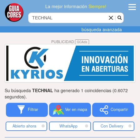
La mejor información
Siempre!
ingres
búsqueda avanzada
Agregar
PUBLICIDAD
GCAds
empres
Actualiza
datos
Publicida
Su búsqueda
TECHNAL
ha generado 1 coincidencias (0.6072
Radio
segundos).
Filtrar
Ver en mapa
Compartir
Tiendacore
Contacteno
Abierto ahora
WhatsApp
Con Delivery