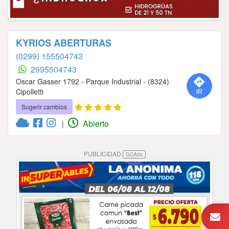
KYRIOS ABERTURAS
(0299) 155504743
2995504743
Oscar Gasser 1792 - Parque Industrial - (8324)
Cipolletti
Sugerir cambios
Abierto
|
PUBLICIDAD
GCAds