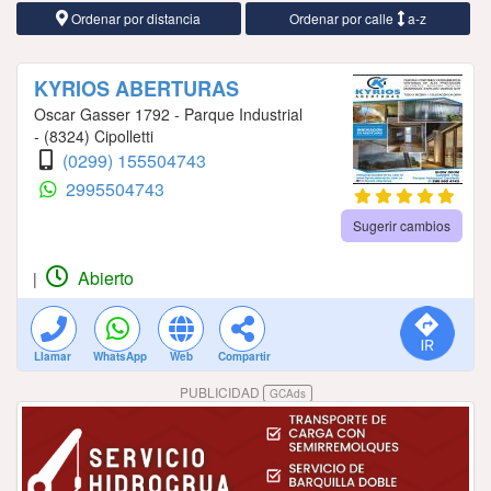
Ordenar por distancia
Ordenar por calle
a-z
KYRIOS ABERTURAS
Oscar Gasser 1792 - Parque Industrial
- (8324) Cipolletti
(0299) 155504743
2995504743
Sugerir cambios
Abierto
|
Llamar
WhatsApp
Web
Compartir
PUBLICIDAD
GCAds