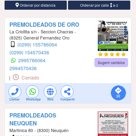
Ordenar por distancia
Ordenar por calle
a-z
PREMOLDEADOS DE ORO
La Criollita s/n - Seccion Chacras -
(8325) General Fernandez Oro
(0299) 155786064
(0299) 154570436
2995786064
Sugerir cambios
2994570436
Cerrado
|
Llamar
WhatsApp
Web
Compartir
PREMOLDEADOS
NEUQUEN
Martinica 80 - (8300) Neuquén