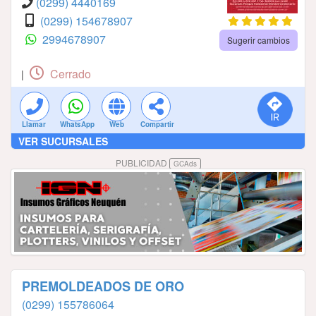
(0299) 4440169
(0299) 154678907
2994678907
Sugerir cambios
Cerrado
|
Llamar
WhatsApp
Web
Compartir
VER SUCURSALES
PUBLICIDAD
GCAds
PREMOLDEADOS DE ORO
(0299) 155786064