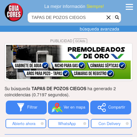
La mejor información
Siempre!
ingres
búsqueda avanzada
Agregar
PUBLICIDAD
GCAds
empres
Actualiza
datos
Publicida
Su búsqueda
TAPAS DE POZOS CIEGOS
ha generado 2
Radio
coincidencias (0.7197 segundos).
Filtrar
Ver en mapa
Compartir
Tiendacore
Contacteno
Abierto ahora
WhatsApp
Con Delivery