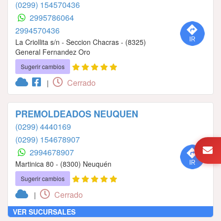
(0299) 154570436
2995786064
2994570436
La Criollita s/n - Seccion Chacras - (8325)
General Fernandez Oro
Sugerir cambios
Cerrado
|
PREMOLDEADOS NEUQUEN
(0299) 4440169
(0299) 154678907
2994678907
Martinica 80 - (8300) Neuquén
Sugerir cambios
Cerrado
|
VER SUCURSALES