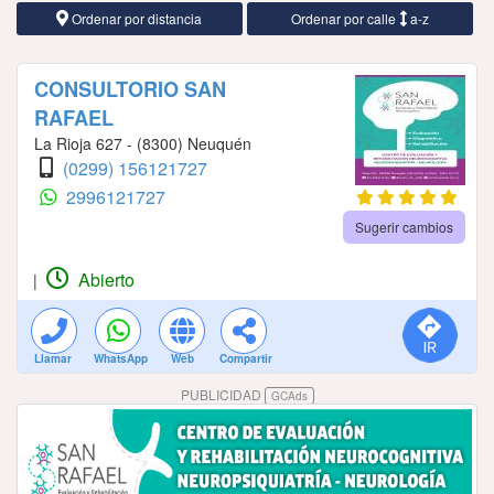
Ordenar por distancia
Ordenar por calle
a-z
CONSULTORIO SAN
RAFAEL
La Rioja 627 - (8300) Neuquén
(0299) 156121727
2996121727
Sugerir cambios
Abierto
|
Llamar
WhatsApp
Web
Compartir
PUBLICIDAD
GCAds