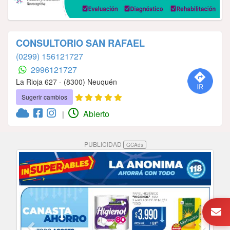
CONSULTORIO SAN RAFAEL
(0299) 156121727
2996121727
La Rioja 627 - (8300) Neuquén
Sugerir cambios
Abierto
|
PUBLICIDAD
GCAds