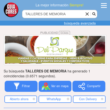
La mejor información
Siempre!
ingres
búsqueda avanzada
Agregar
PUBLICIDAD
GCAds
empres
Actualiza
datos
Publicida
Su búsqueda
TALLERES DE MEMORIA
ha generado 1
Radio
coincidencias (0.6571 segundos).
Filtrar
Ver en mapa
Compartir
Tiendacore
Contacteno
Abierto ahora
WhatsApp
Con Delivery