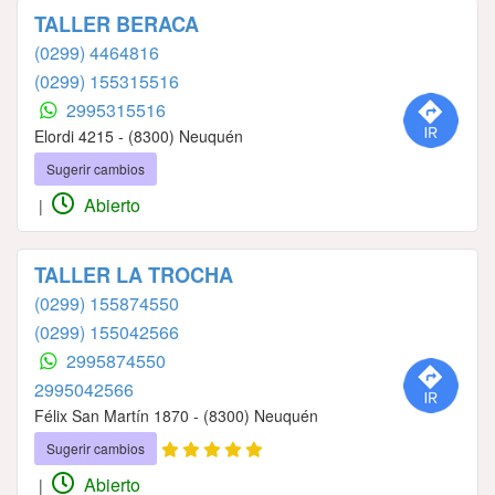
TALLER BERACA
(0299) 4464816
(0299) 155315516
2995315516
Elordi 4215 - (8300) Neuquén
Sugerir cambios
Abierto
|
TALLER LA TROCHA
(0299) 155874550
(0299) 155042566
2995874550
2995042566
Félix San Martín 1870 - (8300) Neuquén
Sugerir cambios
Abierto
|