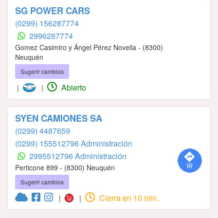
SG POWER CARS
(0299) 156287774
2996287774
Gomez Casimiro y Ángel Pérez Novella - (8300)
Neuquén
Sugerir cambios
Abierto
|
|
SYEN CAMIONES SA
(0299) 4487659
(0299) 155512796 Administración
2995512796 Administración
Perticone 899 - (8300) Neuquén
Sugerir cambios
Cierra en 10 min.
|
|