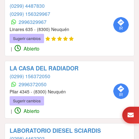
(0299) 4487830
(0299) 156329967
2996329967
Linares 635 - (8300) Neuquén
Sugerir cambios
Abierto
|
LA CASA DEL RADIADOR
(0299) 156372050
2996372050
Pilar 4345 - (8300) Neuquén
Sugerir cambios
Abierto
|
LABORATORIO DIESEL SCIARDIS
(0298) 4462203