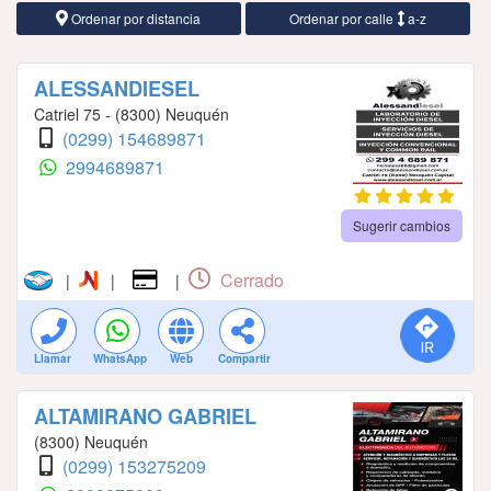
Ordenar por distancia
Ordenar por calle
a-z
ALESSANDIESEL
Catriel 75 - (8300) Neuquén
(0299) 154689871
2994689871
Sugerir cambios
Cerrado
|
|
|
Llamar
WhatsApp
Web
Compartir
ALTAMIRANO GABRIEL
(8300) Neuquén
(0299) 153275209