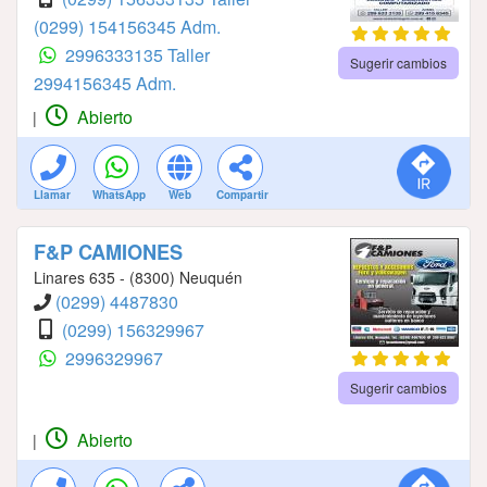
(0299) 154156345 Adm.
2996333135 Taller
Sugerir cambios
2994156345 Adm.
Abierto
|
Llamar
WhatsApp
Web
Compartir
F&P CAMIONES
Linares 635 - (8300) Neuquén
(0299) 4487830
(0299) 156329967
2996329967
Sugerir cambios
Abierto
|