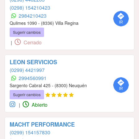
(0298) 154210423
2984210423
Quilmes 1090 - (8336) Villa Regina
Sugerir cambios
Cerrado
|
LEON SERVICIOS
(0299) 4421997
2994560991
Sargento Cabral 425 - (8300) Neuquén
Sugerir cambios
Abierto
|
MACHT PERFORMANCE
(0299) 154157830