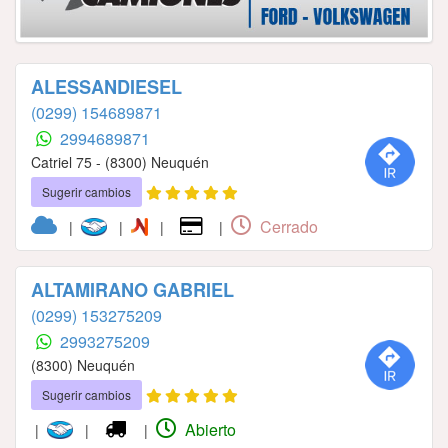
ALESSANDIESEL
(0299) 154689871
2994689871
Catriel 75 - (8300) Neuquén
Sugerir cambios
Cerrado
|
|
|
|
ALTAMIRANO GABRIEL
(0299) 153275209
2993275209
(8300) Neuquén
Sugerir cambios
Abierto
|
|
|