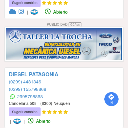
Sugerir cambios
Abierto
|
|
PUBLICIDAD
GCAds
DIESEL PATAGONIA
(0299) 4481346
(0299) 155798868
2995798868
Candelaria 508 - (8300) Neuquén
Sugerir cambios
Abierto
|
|