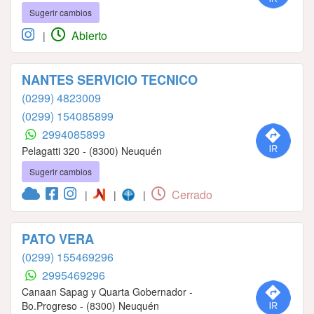
Sugerir cambios
Abierto
|
NANTES SERVICIO TECNICO
(0299) 4823009
(0299) 154085899
2994085899
Pelagatti 320 - (8300) Neuquén
Sugerir cambios
Cerrado
|
|
|
PATO VERA
(0299) 155469296
2995469296
Canaan Sapag y Quarta Gobernador -
Bo.Progreso - (8300) Neuquén