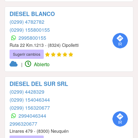
DIESEL BLANCO
(0299) 4782782
(0299) 155800155
2995800155
Ruta 22 Km.1213 - (8324) Cipolletti
Sugerir cambios
Abierto
|
DIESEL DEL SUR SRL
(0299) 4428329
(0299) 154046344
(0299) 156320677
2994046344
2996320677
Linares 479 - (8300) Neuquén