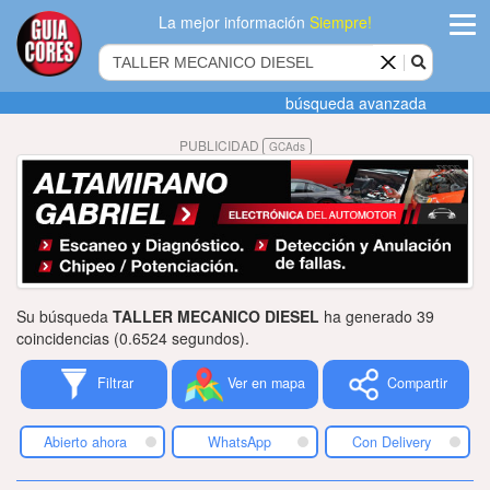
La mejor información
Siempre!
ingres
búsqueda avanzada
Agregar
PUBLICIDAD
GCAds
empres
Actualiza
datos
Publicida
Su búsqueda
TALLER MECANICO DIESEL
ha generado 39
Radio
coincidencias (0.6524 segundos).
Filtrar
Ver en mapa
Compartir
Tiendacore
Contacteno
Abierto ahora
WhatsApp
Con Delivery