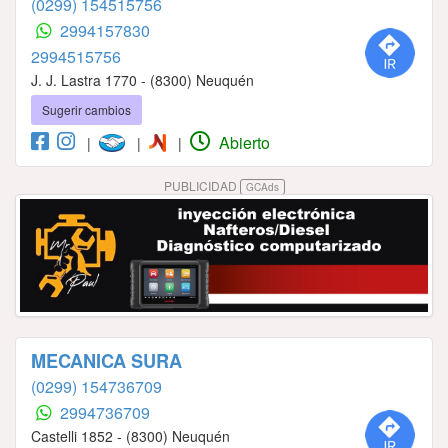
(0299) 154515756
2994157830
2994515756
J. J. Lastra 1770 - (8300) Neuquén
Sugerir cambios
Abierto
|
|
|
PUBLICIDAD
GCAds
MECANICA SURA
(0299) 154736709
2994736709
Castelli 1852 - (8300) Neuquén