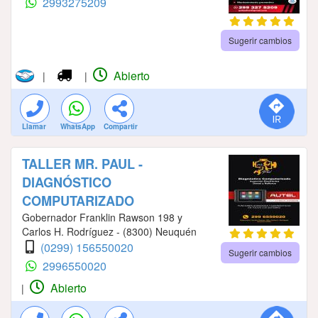
2993275209
Sugerir cambios
Abierto
|
|
Llamar
WhatsApp
Compartir
TALLER MR. PAUL -
DIAGNÓSTICO
COMPUTARIZADO
Gobernador Franklin Rawson 198 y
Carlos H. Rodríguez - (8300) Neuquén
(0299) 156550020
Sugerir cambios
2996550020
Abierto
|