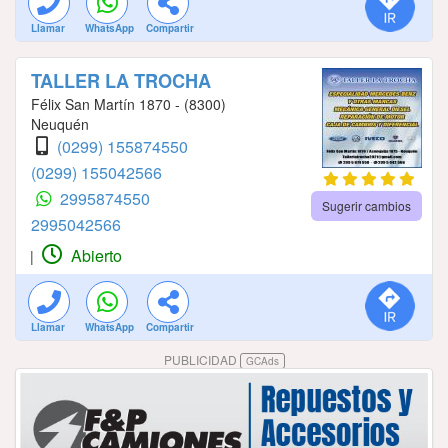
Llamar
WhatsApp
Compartir
TALLER LA TROCHA
Félix San Martín 1870 - (8300)
Neuquén
(0299) 155874550
(0299) 155042566
2995874550
Sugerir cambios
2995042566
Abierto
|
Llamar
WhatsApp
Compartir
PUBLICIDAD
GCAds