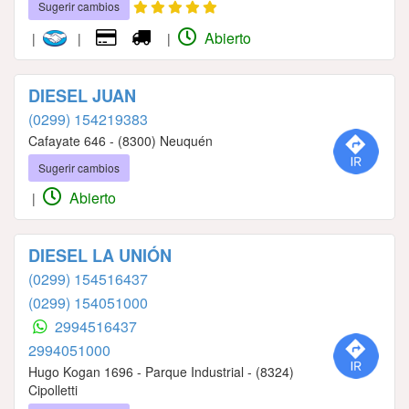
Sugerir cambios
Abierto
|
|
|
DIESEL JUAN
(0299) 154219383
Cafayate 646 - (8300) Neuquén
Sugerir cambios
Abierto
|
DIESEL LA UNIÓN
(0299) 154516437
(0299) 154051000
2994516437
2994051000
Hugo Kogan 1696 - Parque Industrial - (8324)
Cipolletti