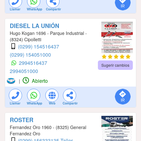
Llamar
WhatsApp
Compartir
DIESEL LA UNIÓN
Hugo Kogan 1696 - Parque Industrial -
(8324) Cipolletti
(0299) 154516437
(0299) 154051000
2994516437
Sugerir cambios
2994051000
Abierto
|
Llamar
WhatsApp
Web
Compartir
ROSTER
Fernandez Oro 1960 - (8325) General
Fernandez Oro
(0299) 156333135 Taller