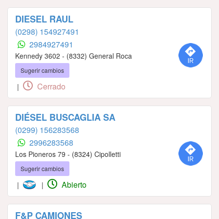
DIESEL RAUL
(0298) 154927491
2984927491
Kennedy 3602 - (8332) General Roca
Sugerir cambios
Cerrado
|
DIÉSEL BUSCAGLIA SA
(0299) 156283568
2996283568
Los Pioneros 79 - (8324) Cipolletti
Sugerir cambios
Abierto
|
|
F&P CAMIONES