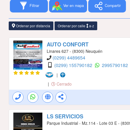
Filtrar
Ver en mapa
Compartir
Ordenar por distancia
Ordenar por calle
a-z
AUTO CONFORT
Linares 627 - (8300) Neuquén
(0299) 4489654
(0299) 155790182
2995790182
|
|
Cerrado
LS SERVICIOS
Parque Industrial - Mz.114 - Lote 03 E - (83