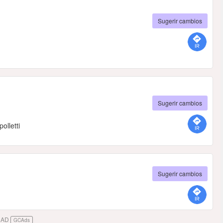
Sugerir cambios
Sugerir cambios
olletti
Sugerir cambios
DAD
GCAds