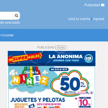
Publicidad
creá tu cuenta
|
ingresá
da avanzada
PUBLICIDAD
GCAds