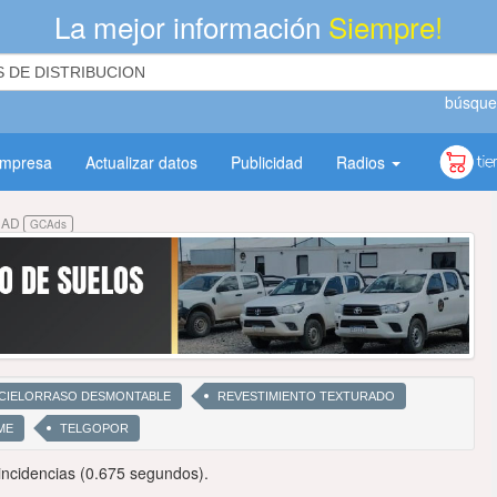
La mejor información
Siempre!
búsque
empresa
Actualizar datos
Publicidad
Radios
DAD
GCAds
CIELORRASO DESMONTABLE
REVESTIMIENTO TEXTURADO
ME
TELGOPOR
ncidencias (0.675 segundos).