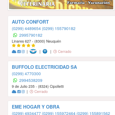
AUTO CONFORT
(0299) 4489654
(0299) 155790182
2995790182
Linares 627 - (8300) Neuquén
|
|
|
Cerrado
BUFFOLO ELECTRICIDAD SA
(0299) 4770300
2994538209
9 de Julio 235 - (8324) Cipolletti
|
Cerrado
EME HOGAR Y OBRA
(0299) 4934477
(0299) 155972464
(0299) 155891562