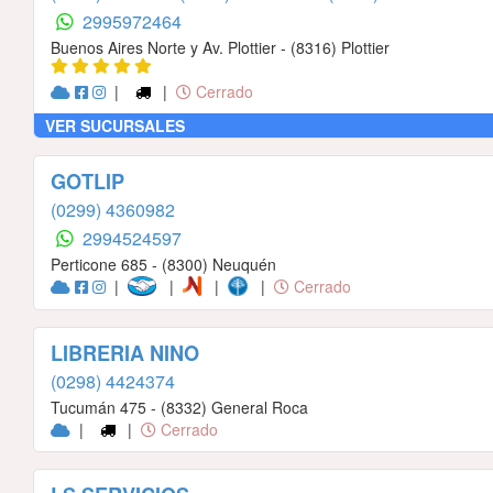
2995972464
Buenos Aires Norte y Av. Plottier - (8316) Plottier
|
|
Cerrado
VER SUCURSALES
GOTLIP
(0299) 4360982
2994524597
Perticone 685 - (8300) Neuquén
|
|
|
|
Cerrado
LIBRERIA NINO
(0298) 4424374
Tucumán 475 - (8332) General Roca
|
|
Cerrado