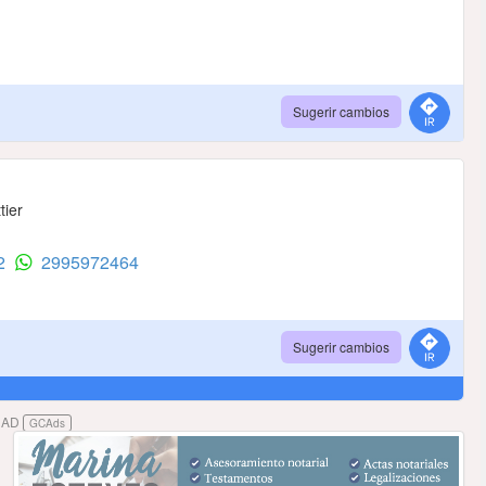
Sugerir cambios
tier
62
2995972464
Sugerir cambios
DAD
GCAds