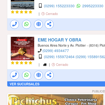
(0299) 155223330
2995223330
|
Cerrado
EME HOGAR Y OBRA
Buenos Aires Norte y Av. Plottier - (8316) Plot
(0299) 4934477
(0299) 155972464
(0299) 1558915
|
|
Cerrado
VER SUCURSALES
PUBLICI