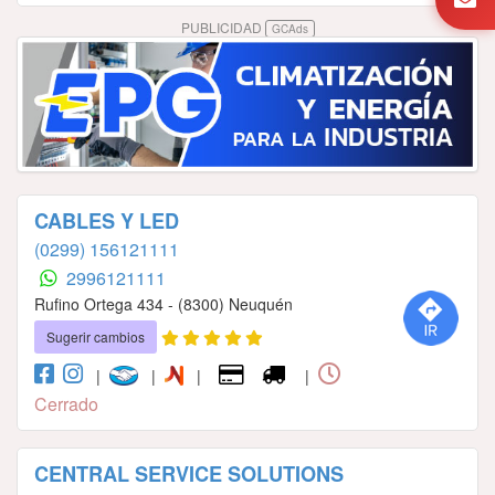
PUBLICIDAD
GCAds
CABLES Y LED
(0299) 156121111
2996121111
Rufino Ortega 434 - (8300) Neuquén
Sugerir cambios
|
|
|
|
Cerrado
CENTRAL SERVICE SOLUTIONS