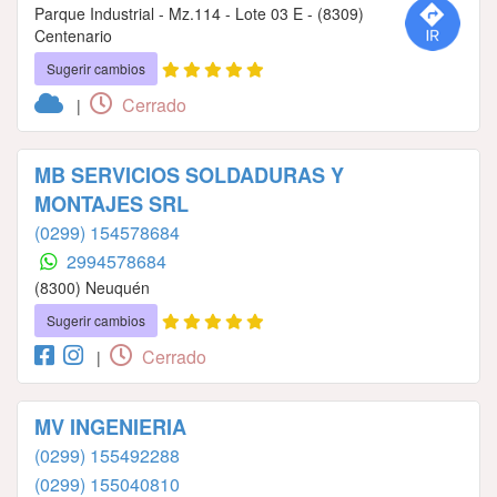
Parque Industrial - Mz.114 - Lote 03 E - (8309)
Centenario
Sugerir cambios
Cerrado
|
MB SERVICIOS SOLDADURAS Y
MONTAJES SRL
(0299) 154578684
2994578684
(8300) Neuquén
Sugerir cambios
Cerrado
|
MV INGENIERIA
(0299) 155492288
(0299) 155040810