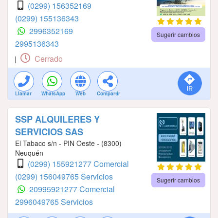
(0299) 156352169
(0299) 155136343
2996352169
Sugerir cambios
2995136343
Cerrado
|
Llamar
WhatsApp
Web
Compartir
SSP ALQUILERES Y
SERVICIOS SAS
El Tabaco s/n - PIN Oeste - (8300)
Neuquén
(0299) 155921277 Comercial
(0299) 156049765 Servicios
Sugerir cambios
20995921277 Comercial
2996049765 Servicios