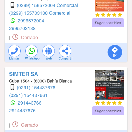
(0299) 156572004 Comercial
(0299) 155703138 Comercial
2996572004
Sugerir cambios
2995703138
Cerrado
|
Llamar
WhatsApp
Web
Compartir
SIMTER SA
Cuba 1504 - (8000) Bahía Blanca
(0291) 154437676
(0291) 154437661
2914437661
2914437676
Sugerir cambios
Cerrado
|