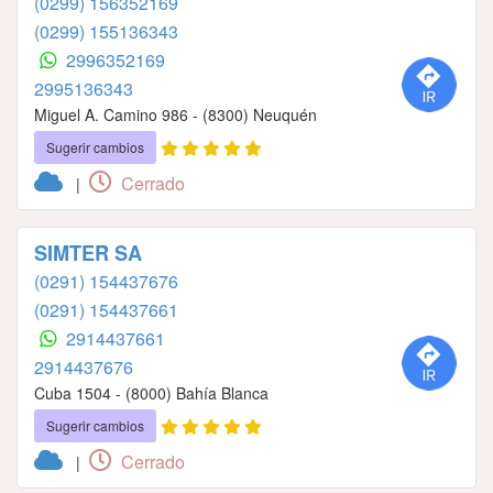
(0299) 156352169
(0299) 155136343
2996352169
2995136343
Miguel A. Camino 986 - (8300) Neuquén
Sugerir cambios
Cerrado
|
SIMTER SA
(0291) 154437676
(0291) 154437661
2914437661
2914437676
Cuba 1504 - (8000) Bahía Blanca
Sugerir cambios
Cerrado
|