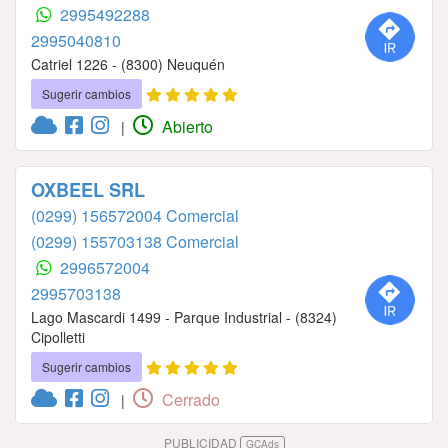
2995492288
2995040810
Catriel 1226 - (8300) Neuquén
Sugerir cambios
Abierto
|
OXBEEL SRL
(0299) 156572004 Comercial
(0299) 155703138 Comercial
2996572004
2995703138
Lago Mascardi 1499 - Parque Industrial - (8324)
Cipolletti
Sugerir cambios
Cerrado
|
PUBLICIDAD
GCAds