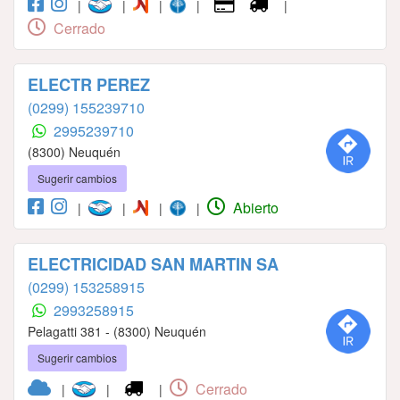
|
|
|
|
|
Cerrado
ELECTR PEREZ
(0299) 155239710
2995239710
(8300) Neuquén
Sugerir cambios
Abierto
|
|
|
|
ELECTRICIDAD SAN MARTIN SA
(0299) 153258915
2993258915
Pelagatti 381 - (8300) Neuquén
Sugerir cambios
Cerrado
|
|
|