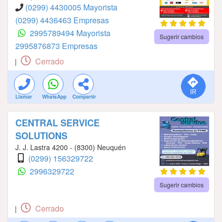
(0299) 4430005 Mayorista
(0299) 4436463 Empresas
2995789494 Mayorista
Sugerir cambios
2995876873 Empresas
Cerrado
|
Llamar
WhatsApp
Compartir
CENTRAL SERVICE
SOLUTIONS
J. J. Lastra 4200 - (8300) Neuquén
(0299) 156329722
2996329722
Sugerir cambios
Cerrado
|