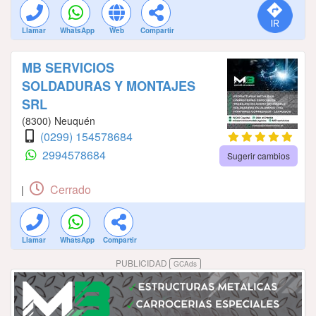
Llamar
WhatsApp
Web
Compartir
MB SERVICIOS
SOLDADURAS Y MONTAJES
SRL
(8300) Neuquén
(0299) 154578684
2994578684
Sugerir cambios
Cerrado
|
Llamar
WhatsApp
Compartir
PUBLICIDAD
GCAds