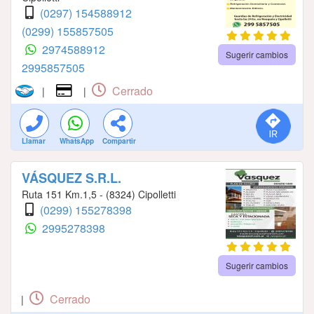
(0297) 154588912
(0299) 155857505
2974588912
Sugerir cambios
2995857505
Cerrado
|
|
Llamar
WhatsApp
Compartir
VÁSQUEZ S.R.L.
Ruta 151 Km.1,5 - (8324) Cipolletti
(0299) 155278398
2995278398
Sugerir cambios
Cerrado
|