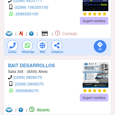
(0299) 4433177
(0299) 156355100
2996355100
Sugerir cambios
Cerrado
|
|
|
|
Llamar
WhatsApp
Web
Compartir
BAIT DESARROLLOS
Salta 308 - (8305) Añelo
(0299) 5806070
(0299) 5806070
2995806070
Sugerir cambios
Abierto
|
|