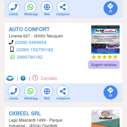
Llamar
WhatsApp
Web
Compartir
AUTO CONFORT
Linares 627 - (8300) Neuquén
(0299) 4489654
(0299) 155790182
2995790182
Sugerir cambios
Cerrado
|
|
Llamar
WhatsApp
Web
Compartir
OXBEEL SRL
Lago Mascardi 1499 - Parque
Industrial - (8324) Cipolletti