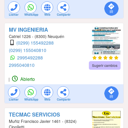
Llamar
WhatsApp
Web
Compartir
MV INGENIERIA
Catriel 1226 - (8300) Neuquén
(0299) 155492288
(0299) 155040810
2995492288
2995040810
Sugerir cambios
Abierto
|
Llamar
WhatsApp
Web
Compartir
TECMAC SERVICIOS
Muñiz Francisco Javier 1461 - (8324)
Cipolletti