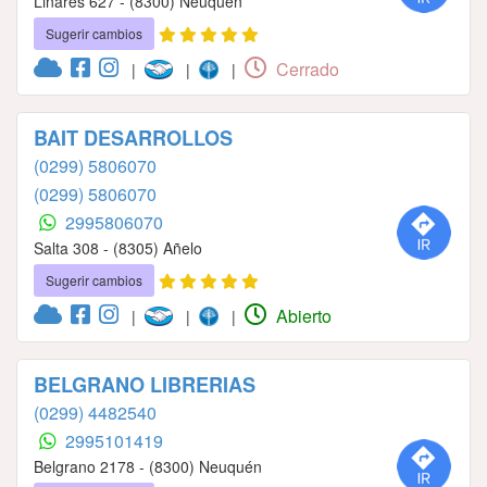
Linares 627 - (8300) Neuquén
Sugerir cambios
Cerrado
|
|
|
BAIT DESARROLLOS
(0299) 5806070
(0299) 5806070
2995806070
Salta 308 - (8305) Añelo
Sugerir cambios
Abierto
|
|
|
BELGRANO LIBRERIAS
(0299) 4482540
2995101419
Belgrano 2178 - (8300) Neuquén