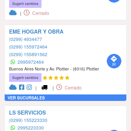
Sugerir cambios
Cerrado
|
EME HOGAR Y OBRA
(0299) 4934477
(0299) 155972464
(0299) 155891562
2995972464
Buenos Aires Norte y Av. Plottier - (8316) Plottier
Sugerir cambios
Cerrado
|
|
VER SUCURSALES
LS SERVICIOS
(0299) 155223330
2995223330