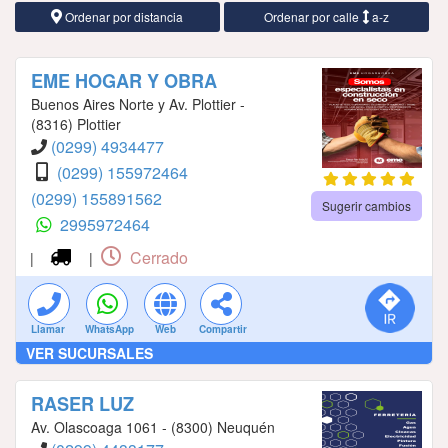
Ordenar por distancia
Ordenar por calle
a-z
EME HOGAR Y OBRA
Buenos Aires Norte y Av. Plottier -
(8316) Plottier
(0299) 4934477
(0299) 155972464
(0299) 155891562
Sugerir cambios
2995972464
Cerrado
|
|
Llamar
WhatsApp
Web
Compartir
VER SUCURSALES
RASER LUZ
Av. Olascoaga 1061 - (8300) Neuquén