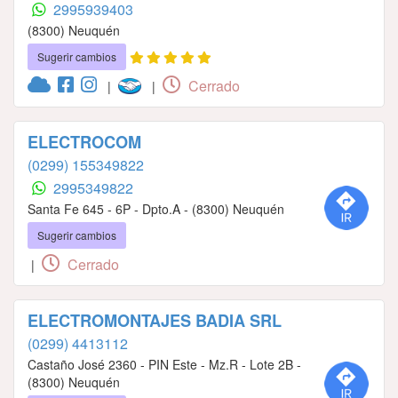
2995939403
(8300) Neuquén
Sugerir cambios
Cerrado
|
|
ELECTROCOM
(0299) 155349822
2995349822
Santa Fe 645 - 6P - Dpto.A - (8300) Neuquén
Sugerir cambios
Cerrado
|
ELECTROMONTAJES BADIA SRL
(0299) 4413112
Castaño José 2360 - PIN Este - Mz.R - Lote 2B -
(8300) Neuquén