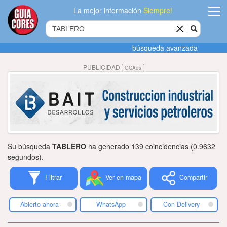
La mejor información
Siempre!
ingres
búsqueda avanzada
Agregar
PUBLICIDAD
GCAds
empres
Actualiza
datos
Publicida
Su búsqueda
TABLERO
ha generado 139 coincidencias (0.9632
Radio
segundos).
Filtrar
Ver en mapa
Compartir
Tiendacore
Contacteno
Abierto ahora
WhatsApp
Con Delivery