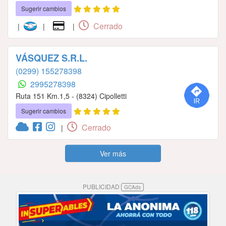
Sugerir cambios
Cerrado
|
|
|
VÁSQUEZ S.R.L.
(0299) 155278398
2995278398
Ruta 151 Km.1,5 - (8324) Cipolletti
Sugerir cambios
Cerrado
|
Ver más
PUBLICIDAD
GCAds