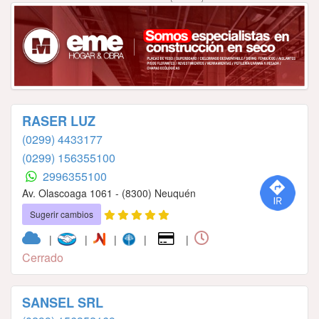
RASER LUZ
(0299) 4433177
(0299) 156355100
2996355100
Av. Olascoaga 1061 - (8300) Neuquén
Sugerir cambios
|
|
|
|
|
Cerrado
SANSEL SRL