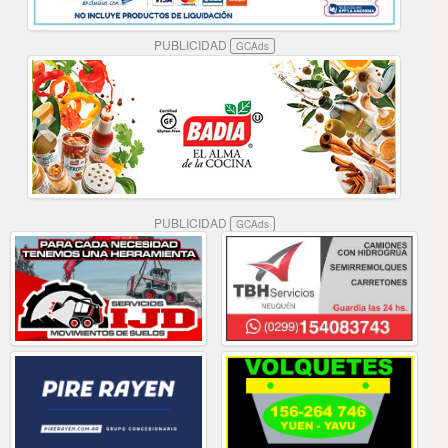
PUBLICIDAD
GCAds
PUBLICIDAD
GCAds