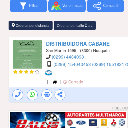
Filtrar
Ver en mapa
Compartir
Ordenar por distancia
Ordenar por calle
a-z
DISTRIBUIDORA CABANE
San Martín 1595 - (8300) Neuquén
(0299) 4434098
(0299) 154040453
(0299) 1551831
|
|
Cerrado
PUBLICI