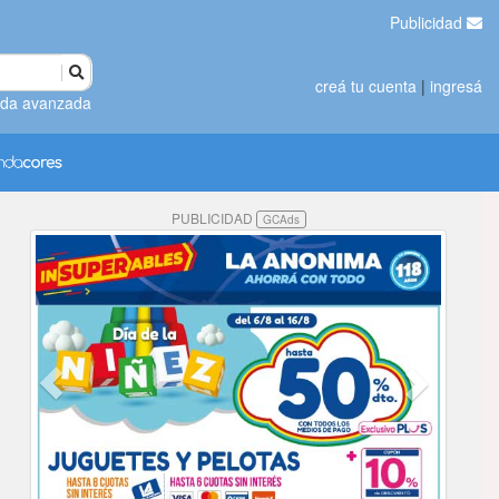
Publicidad
creá tu cuenta
|
ingresá
da avanzada
PUBLICIDAD
GCAds