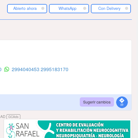
Abierto ahora
WhatsApp
Con Delivery
70
2994040453
2995183170
Sugerir cambios
DAD
GCAds