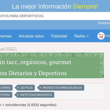
La mejor información
Siempre!
búsque
empresa
Actualizar datos
Publicidad
Radios
DAD
GCAds
LUTARIS
102 PLUS
PRODUCTOS PARA CELIACOS
TISTAS
DIETETICAS MAYORISTA
 1 coincidencias (0.8332 segundos).