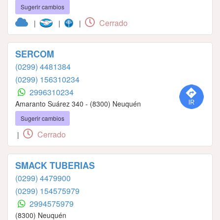
Sugerir cambios
Cerrado
|
|
|
SERCOM
(0299) 4481384
(0299) 156310234
2996310234
Amaranto Suárez 340 - (8300) Neuquén
Sugerir cambios
Cerrado
|
SMACK TUBERIAS
(0299) 4479900
(0299) 154575979
2994575979
(8300) Neuquén