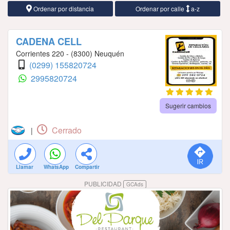
Ordenar por distancia
Ordenar por calle
a-z
CADENA CELL
Corrientes 220 - (8300) Neuquén
(0299) 155820724
2995820724
Sugerir cambios
Cerrado
|
Llamar
WhatsApp
Compartir
PUBLICIDAD
GCAds