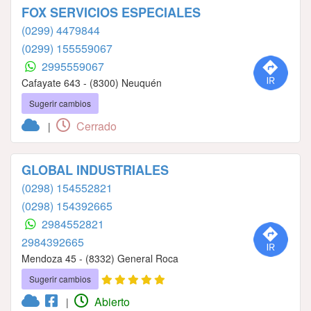
FOX SERVICIOS ESPECIALES
(0299) 4479844
(0299) 155559067
2995559067
Cafayate 643 - (8300) Neuquén
Sugerir cambios
Cerrado
|
GLOBAL INDUSTRIALES
(0298) 154552821
(0298) 154392665
2984552821
2984392665
Mendoza 45 - (8332) General Roca
Sugerir cambios
Abierto
|