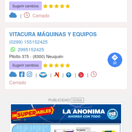
Sugerir cambios
Cerrado
|
VITACURA MÁQUINAS Y EQUIPOS
(0299) 155152425
2995152425
Pilotto 375 - (8300) Neuquén
Sugerir cambios
|
|
|
|
|
Cerrado
PUBLICIDAD
GCAds