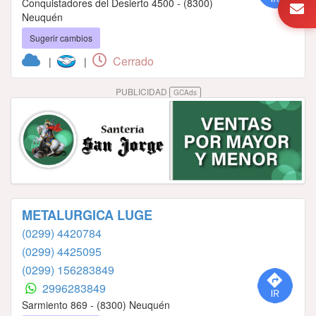
Conquistadores del Desierto 4500 - (8300)
Neuquén
Sugerir cambios
Cerrado
|
|
PUBLICIDAD
GCAds
METALURGICA LUGE
(0299) 4420784
(0299) 4425095
(0299) 156283849
2996283849
Sarmiento 869 - (8300) Neuquén