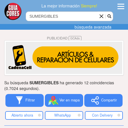
La mejor información
Siempre!
ingres
búsqueda avanzada
Agregar
PUBLICIDAD
GCAds
empres
Actualiza
datos
Publicida
Su búsqueda
SUMERGIBLES
ha generado 12 coincidencias
Radio
(0.7024 segundos).
Filtrar
Ver en mapa
Compartir
Tiendacore
Contacteno
Abierto ahora
WhatsApp
Con Delivery