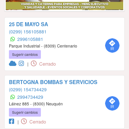
25 DE MAYO SA
(0299) 156105881
2996105881
Parque Industrial - (8309) Centenario
Sugerir cambios
Cerrado
|
BERTOGNA BOMBAS Y SERVICIOS
(0299) 154734429
2994734429
Láinez 885 - (8300) Neuquén
Sugerir cambios
Cerrado
|