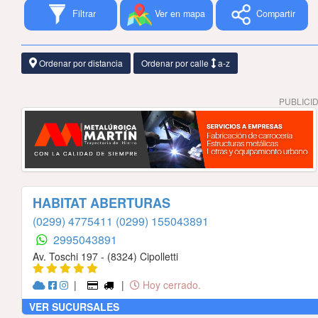
Filtrar
Ver en mapa
Compartir
Ordenar por distancia
Ordenar por calle
a-z
PUBLICI
HABITAT ABERTURAS
(0299) 4775411
(0299) 155043891
2995043891
Av. Toschi 197 - (8324) Cipolletti
|
|
Hoy cerrado.
VER SUCURSALES