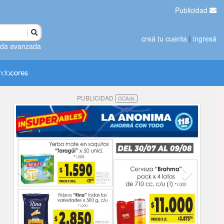
Publicidad
creá tu cuenta
|
ingresá
da avanzada
PUBLICIDAD
GCAds