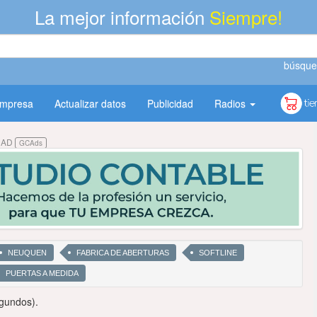
La mejor información
Siempre!
búsque
empresa
Actualizar datos
Publicidad
Radios
DAD
GCAds
NEUQUEN
FABRICA DE ABERTURAS
SOFTLINE
PUERTAS A MEDIDA
gundos).