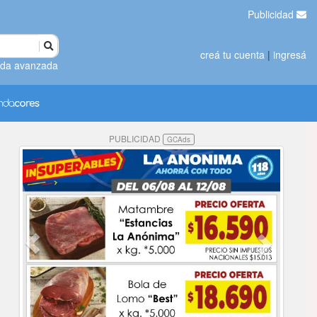
Publicidad
creá tu cuenta
|
ingresá
da avanzada
PUBLICIDAD
GCAds