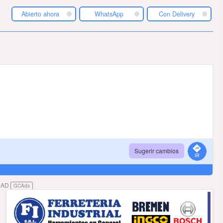
Abierto ahora
WhatsApp
Con Delivery
Sugerir cambios
DAD
GCAds