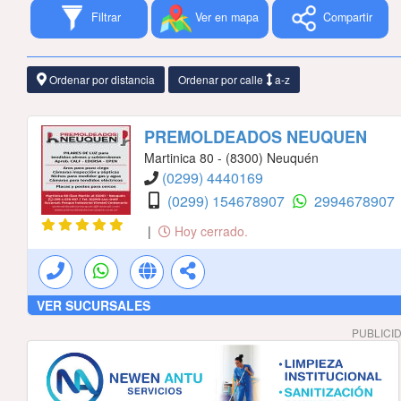
Filtrar
Ver en mapa
Compartir
Ordenar por distancia
Ordenar por calle
a-z
PREMOLDEADOS NEUQUEN
Martinica 80 - (8300) Neuquén
(0299) 4440169
(0299) 154678907
2994678907
|
Hoy cerrado.
VER SUCURSALES
PUBLICI