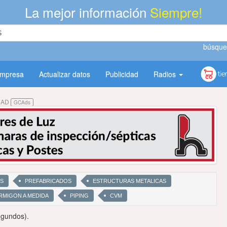
La mejor información
Siempre!
búsque
empresa
Actualizar datos
Publicidad
Radios
DAD
GCAds
OS
PREFABRICADOS
ESTRUCTURAS METALICAS
RMIGON A MEDIDA
PIPING
CVM
egundos).