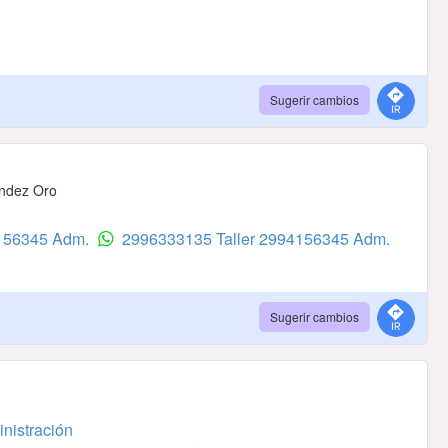
Sugerir cambios
andez Oro
4156345 Adm.
2996333135 Taller
2994156345 Adm.
Sugerir cambios
nistración