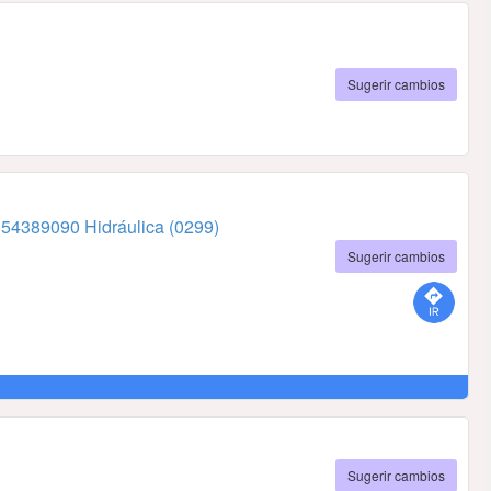
Sugerir cambios
154389090 Hidráulica
(0299)
Sugerir cambios
Sugerir cambios