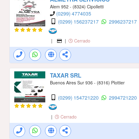
Alem 952 - (8324) Cipolletti
(0299) 4774035
(0299) 156237217
2996237217
|
|
Cerrado
TAXAR SRL
Buenos Aires Sur 936 - (8316) Plottier
(0299) 154721220
2994721220
|
Cerrado