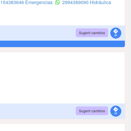
) 154383646 Emergencias
2994389090 Hidráulica
Sugerir cambios
Sugerir cambios