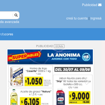
Publicidad
creá tu cuenta
|
ingresá
da avanzada
PUBLICIDAD
GCAds