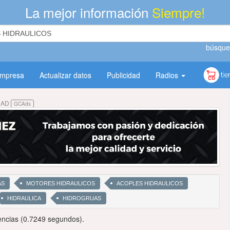
La mejor información
Siempre!
búsque
empresa
Actualizar datos
Publicidad
Radios
DAD
GCAds
AS
MOTORES HIDRAULICOS
ACOPLES HIDRAULICOS
HIDRAULICA
HIDROGRUAS
ncias (0.7249 segundos).