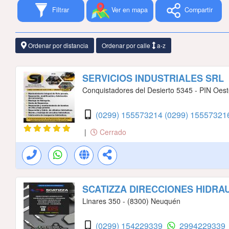
Filtrar
Ver en mapa
Compartir
Ordenar por distancia
Ordenar por calle
a-z
SERVICIOS INDUSTRIALES SRL
Conquistadores del Desierto 5345 - PIN Oes
(0299) 155573214
(0299) 1555732
|
Cerrado
SCATIZZA DIRECCIONES HIDRA
Linares 350 - (8300) Neuquén
(0299) 154229339
2994229339