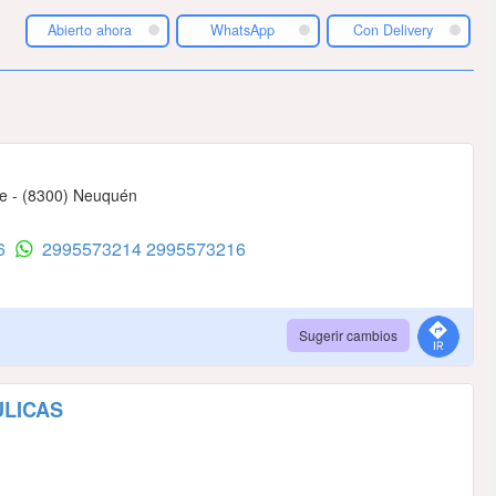
Abierto ahora
WhatsApp
Con Delivery
te - (8300) Neuquén
16
2995573214
2995573216
Sugerir cambios
ULICAS