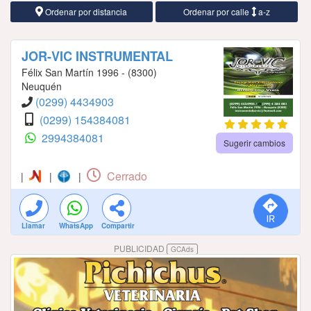
Ordenar por distancia
Ordenar por calle
a-z
JOR-VIC INSTRUMENTAL
Félix San Martín 1996 - (8300)
Neuquén
(0299) 4434903
(0299) 154384081
2994384081
Sugerir cambios
Cerrado
|
|
|
Llamar
WhatsApp
Compartir
PUBLICIDAD
GCAds