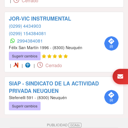
Cerrado
|
JOR-VIC INSTRUMENTAL
(0299) 4434903
(0299) 154384081
2994384081
Félix San Martín 1996 - (8300) Neuquén
Sugerir cambios
Cerrado
|
|
|
SIAP - SINDICATO DE LA ACTIVIDAD
PRIVADA NEUQUEN
Stefenelli 591 - (8300) Neuquén
Sugerir cambios
PUBLICIDAD
GCAds