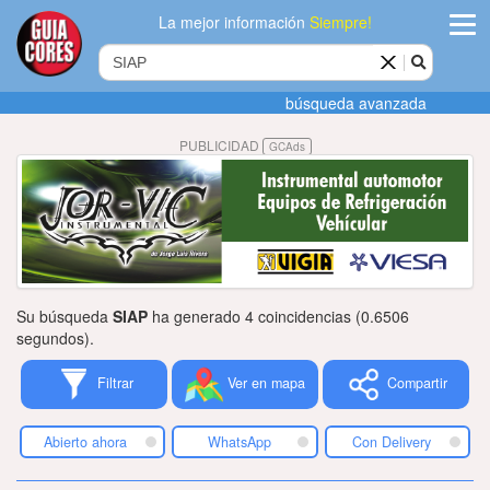
La mejor información
Siempre!
ingres
búsqueda avanzada
Agregar
PUBLICIDAD
GCAds
empres
Actualiza
datos
Publicida
Su búsqueda
SIAP
ha generado 4 coincidencias (0.6506
Radio
segundos).
Filtrar
Ver en mapa
Compartir
Tiendacore
Contacteno
Abierto ahora
WhatsApp
Con Delivery