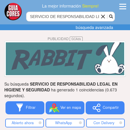
La mejor información
Siempre!
ingres
búsqueda avanzada
Agregar
PUBLICIDAD
GCAds
empres
Actualiza
datos
Publicida
Su búsqueda
SERVICIO DE RESPONSABILIDAD LEGAL EN
Radio
HIGIENE Y SEGURIDAD
ha generado 1 coincidencias (0.673
segundos).
Tiendacore
Filtrar
Ver en mapa
Compartir
Contacteno
Abierto ahora
WhatsApp
Con Delivery