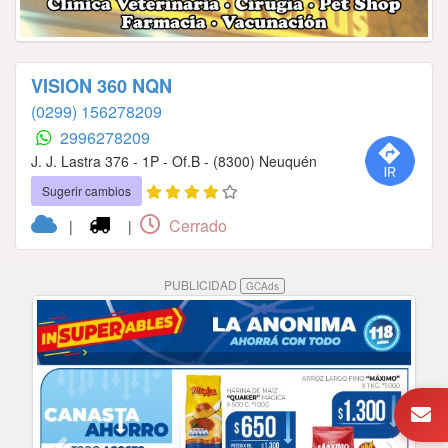
VISION 360 NQN
(0299) 156278209
2996278209
J. J. Lastra 376 - 1P - Of.B - (8300) Neuquén
Sugerir cambios
Cerrado
|
|
PUBLICIDAD
GCAds