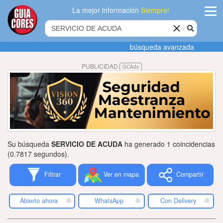
La mejor información
Siempre!
ingres
búsqueda avanzada
Agregar
PUBLICIDAD
GCAds
empres
Actualiza
datos
Publicida
Su búsqueda
SERVICIO DE ACUDA
ha generado 1 coincidencias
Radio
(0.7817 segundos).
Filtrar
Ver en mapa
Compartir
Tiendacore
Contacteno
Abierto ahora
WhatsApp
Con Delivery