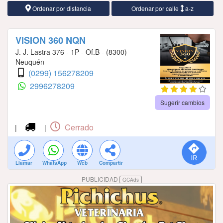
Ordenar por distancia
Ordenar por calle
a-z
VISION 360 NQN
J. J. Lastra 376 - 1P - Of.B - (8300)
Neuquén
(0299) 156278209
2996278209
Sugerir cambios
Cerrado
|
|
Llamar
WhatsApp
Web
Compartir
PUBLICIDAD
GCAds