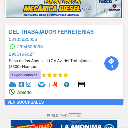
DEL TRABAJADOR FERRETERIAS
08103620056
2994633095
2995196027
Paso de los Andes 1117 y Av. del Trabajador -
(8300) Neuquén
Sugerir cambios
|
|
|
|
|
Abierto
VER SUCURSALES
PUBLICIDAD
GCAds