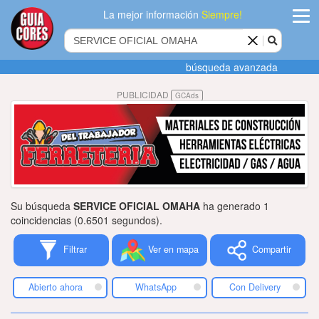
La mejor información
Siempre!
ingres
búsqueda avanzada
Agregar
PUBLICIDAD
GCAds
empres
Actualiza
datos
Publicida
Su búsqueda
SERVICE OFICIAL OMAHA
ha generado 1
Radio
coincidencias (0.6501 segundos).
Filtrar
Ver en mapa
Compartir
Tiendacore
Contacteno
Abierto ahora
WhatsApp
Con Delivery