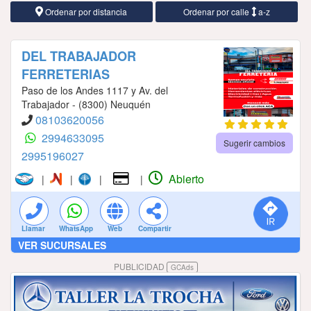
Ordenar por distancia
Ordenar por calle
a-z
DEL TRABAJADOR
FERRETERIAS
Paso de los Andes 1117 y Av. del
Trabajador - (8300) Neuquén
08103620056
2994633095
Sugerir cambios
2995196027
Abierto
|
|
|
|
Llamar
WhatsApp
Web
Compartir
VER SUCURSALES
PUBLICIDAD
GCAds